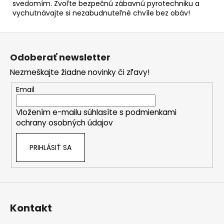
svedomím. Zvoľte bezpečnú zábavnú pyrotechniku a
vychutnávajte si nezabudnuteľné chvíle bez obáv!
Z
á
Odoberať newsletter
p
Nezmeškajte žiadne novinky či zľavy!
ä
t
Email
i
Vložením e-mailu súhlasíte s
podmienkami
e
ochrany osobných údajov
PRIHLÁSIŤ SA
Kontakt