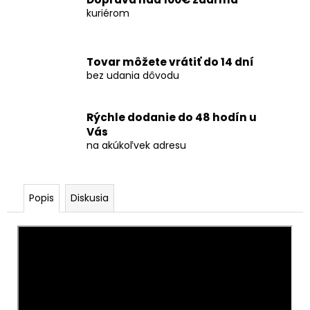
č
kuriérom
a
m
e
Tovar môžete vrátiť do 14 dní
bez udania dôvodu
OHŇOSTROJ
DEMENTED
26RÁN/30MM
Rýchle dodanie do 48 hodín u
€29
Vás
na akúkoľvek adresu
Popis
Diskusia