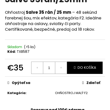
je
á
0,0
z
j
Ohňostroj
Salve 35 rán / 25 mm
– 48 sekúnd
5
farebnej šou, mix efektov, kategória F2. Ideálne
s
hviezdičiek.
ohňostroje na oslavy, sviatky či party.
ť
Certifikované, bezpečné, predaj od 18 rokov.
?
Skladom
(>5 ks)
Kód:
TXB587
HĽADAŤ
€35
DO KOŠÍKA
Jednotková
O
cena:
Opýtať sa
Zdieľať
d
p
Kategória
:
OHŇOSTROJ MALÝ F2
o
r
ú
Doprava nad 100€ zdarma