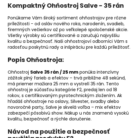
Kompaktný Ohňostroj Salve - 35 rán
Ponúkame Vám široký sortiment ohňostrojov pre rôzne
príležitosti - od osláv nového roka, narodenín, svadieb,
firemných večierkov až po veľkolepé spoločenské akcie.
Všetky výrobky sú certifikované a zaručujú najvyššiu
kvalitu a bezpečnosť. Naši ohňostrojoví odborníci Vám s
radosťou poskytnú rady a inšpiráciu pre každú príležitosť.
Popis Ohňostroja:
Ohňostroj
Salve 35 rán / 25 mm
ponúka intenzívny
zážitok plný farieb a efektov – trvá približne 48 sekúnd,
má priemer mažiara 25 mm a vystrelí 35 rán. Tento
ohňostroj je súčasťou kategórie F2, predaj len od 18
rokov, s certifikovaným pyrotechnickým zložením. Ak
hľadáš ohňostroje na oslavy, Silvester, svadby alebo
novoročné party, Salve je skvelá voľba – mix efektov
zabezpečí pôsobivú show. Nákup u nás znamená vysokú
kvalitu, bezpečnosť a rýchle doručenie.
Návod na použitie a bezpečnosť