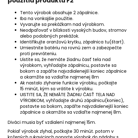
použitia produktu F2
Tento výrobok obsahuje 2 zápalnice.
Iba na vonkajšie použitie.
Vyvarujte sa prekážkam nad výrobkom.
Neodpaľovať v blízkosti vysokých budov, stromov
alebo podobných prekážok.
Identifikujte oranžovú krytku, zápalnica tu(štart).
Umiestnite batériu na rovnú zem a zabezpečte
proti prevráteniu.
Uistite sa, že nemáte žiadnu časť tela nad
výrobkom, vyhľadajte zápalnicu, postavte sa
bokom a zapáľte najvzdialenejší koniec zápalnice
a okamžite sa vzdiaľte najmenej 8m
Ak nastalo zlyhanie funkcie výrobku, počkajte
15 minút, kým sa vrátite k výrobku.
UISTITE SA, ŽE NEMÁTE ŽIADNU ČASŤ TELA NAD
VÝROBKOM, vyhľadajte druhú zápalnicu(koniec),
postavte sa bokom, zapáľte najvzdialenejší koniec
zápalnice a okamžite sa vzdiaľte najmenej 8m.
Diváci musia byť vzdialení najmenej 15m.
Pokiaľ výrobok zlyhal, počkajte 30 minút. potom v
kožených rukaviciach ponorte výrobok do nádoby s