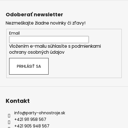
Z
á
Odoberať newsletter
p
Nezmeškajte žiadne novinky či zľavy!
ä
t
Email
i
Vložením e-mailu súhlasíte s
podmienkami
e
ochrany osobných údajov
PRIHLÁSIŤ SA
Kontakt
info
@
party-ohnostroje.sk
+421 911 958 567
+421 905 948 567