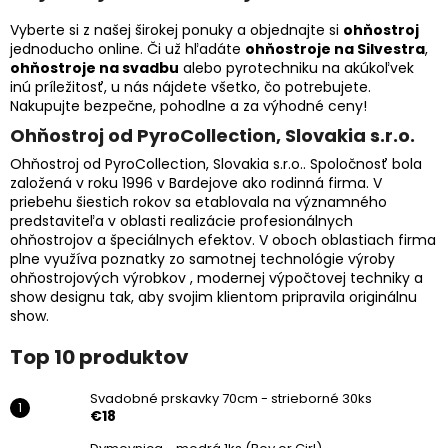
Vyberte si z našej širokej ponuky a objednajte si
ohňostroj
jednoducho online. Či už hľadáte
ohňostroje na Silvestra
,
ohňostroje na svadbu
alebo pyrotechniku na akúkoľvek
inú príležitosť, u nás nájdete všetko, čo potrebujete.
Nakupujte bezpečne, pohodlne a za výhodné ceny!
Ohňostroj od PyroCollection, Slovakia s.r.o.
Ohňostroj od PyroCollection, Slovakia s.r.o.. Spoločnosť bola
založená v roku 1996 v Bardejove ako rodinná firma. V
priebehu šiestich rokov sa etablovala na významného
predstaviteľa v oblasti realizácie profesionálnych
ohňostrojov a špeciálnych efektov. V oboch oblastiach firma
plne využíva poznatky zo samotnej technológie výroby
ohňostrojových výrobkov , modernej výpočtovej techniky a
show designu tak, aby svojim klientom pripravila originálnu
show.
Top 10 produktov
Svadobné prskavky 70cm - strieborné 30ks
€18