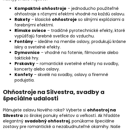
Kompaktné ohňostroje
– jednoducho použiteľné
ohňostroje s rôznymi efektmi vhodné na každú oslavu.
Rakety
– klasické
ohňostroje
so silnými explóziami a
farebnými efektmi.
Rímske sviece
– tradičné pyrotechnické efekty, ktoré
vypúšťajú farebné svetlice do vzduchu.
Fontány
– ideálne na menšie oslavy, produkujú krásne
iskry a svetelné efekty.
Dymovnice
– vhodné na fotenie, filmovanie alebo
taktické hry.
Prskavky
– romantické svetelné efekty na svadby,
koncerty alebo oslavy.
Konfety
– skvelé na svadby, oslavy a firemné
podujatia.
Ohňostroje na Silvestra, svadby a
špeciálne udalosti
Plánujete oslavu Nového roka? Vyberte si
ohňostroj na
Silvestra
zo širokej ponuky efektov a veľkostí. Ak hľadáte
elegantný
svadobný ohňostroj
, ponúkame špeciálne
zostavy pre romantické a nezabudnuteľné okamihy. Naše