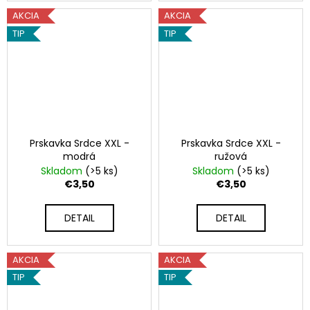
!
AKCIA
AKCIA
TIP
TIP
Prskavka Srdce XXL -
Prskavka Srdce XXL -
modrá
ružová
Skladom
(>5 ks)
Skladom
(>5 ks)
€3,50
€3,50
DETAIL
DETAIL
AKCIA
AKCIA
TIP
TIP