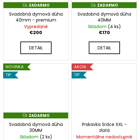
v
č
ZADARMO
ZADARMO
Z
Z
a
A
A
n
m
Svadobná dymová dúha
Svadobná dymová dúha
D
D
A
A
40mm - premium
40MM
e
y
R
R
Vypredané
Skladom
(4 ks)
M
M
O
O
€200
€170
o
SVADOBNÁ
DYMOVÁ
h
DETAIL
DETAIL
DÚHA
40MM
ň
€170
NOVINKA
AKCIA
o
TIP
TIP
s
t
r
o
ZADARMO
Z
A
Svadobná dymová dúha
Prskavka Srdce XXL -
D
j
A
30MM
zlatá
R
Skladom
(2 ks)
Momentálne nedostupné
M