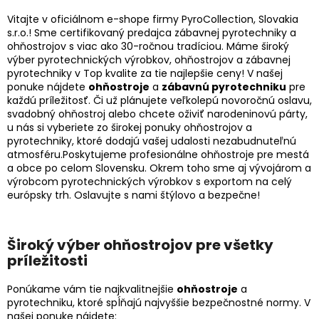
Vitajte v oficiálnom e-shope firmy PyroCollection, Slovakia
s.r.o.! Sme certifikovaný predajca zábavnej pyrotechniky a
ohňostrojov s viac ako 30-ročnou tradíciou. Máme široký
výber pyrotechnických výrobkov, ohňostrojov a zábavnej
pyrotechniky v Top kvalite za tie najlepšie ceny! V našej
ponuke nájdete
ohňostroje
a
zábavnú pyrotechniku
pre
každú príležitosť. Či už plánujete veľkolepú novoročnú oslavu,
svadobný ohňostroj alebo chcete oživiť narodeninovú párty,
u nás si vyberiete zo širokej ponuky ohňostrojov a
pyrotechniky, ktoré dodajú vašej udalosti nezabudnuteľnú
atmosféru.Poskytujeme profesionálne ohňostroje pre mestá
a obce po celom Slovensku. Okrem toho sme aj vývojárom a
výrobcom pyrotechnických výrobkov s exportom na celý
európsky trh. Oslavujte s nami štýlovo a bezpečne!
Široký výber ohňostrojov pre všetky
príležitosti
Ponúkame vám tie najkvalitnejšie
ohňostroje
a
pyrotechniku, ktoré spĺňajú najvyššie bezpečnostné normy. V
našej ponuke nájdete: