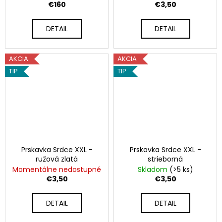
p
O
€160
€3,50
r
DETAIL
DETAIL
e
v
AKCIA
AKCIA
a
TIP
TIP
š
u
p
á
Prskavka Srdce XXL -
Prskavka Srdce XXL -
ružová zlatá
strieborná
r
Momentálne nedostupné
Skladom
(>5 ks)
€3,50
€3,50
t
y
DETAIL
DETAIL