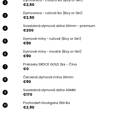
Dymovnica - modrá 1ks (Boy or Girl)
€2,50
Dymovnica - ružová 1ks (Boy or Girl)
€2,50
Svadobná dymová dúha 40mm - premium
€200
Dymové míny - ružové (Boy or Girl)
€90
Dymové míny - modré (Boy or Girl)
€90
Prskavky SRDCE GOLD 2ks - Čína
€0
Červená dymová mína 30mm
€90
Svadobná dymová dúha 40MM
€170
Pochodeň Hooligans žltá 1ks
€2,90