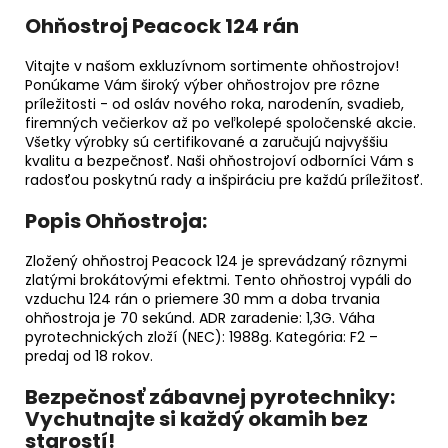
Ohňostroj Peacock 124 rán
Vitajte v našom exkluzívnom sortimente ohňostrojov!
Ponúkame Vám široký výber ohňostrojov pre rôzne
príležitosti - od osláv nového roka, narodenín, svadieb,
firemných večierkov až po veľkolepé spoločenské akcie.
Všetky výrobky sú certifikované a zaručujú najvyššiu
kvalitu a bezpečnosť. Naši ohňostrojoví odborníci Vám s
radosťou poskytnú rady a inšpiráciu pre každú príležitosť.
Popis Ohňostroja:
Zložený ohňostroj Peacock 124 je sprevádzaný rôznymi
zlatými brokátovými efektmi. Tento ohňostroj vypáli do
vzduchu 124 rán o priemere 30 mm a doba trvania
ohňostroja je 70 sekúnd. ADR zaradenie: 1,3G. Váha
pyrotechnických zloží (NEC): 1988g. Kategória: F2 –
predaj od 18 rokov.
Bezpečnosť zábavnej pyrotechniky:
Vychutnajte si každý okamih bez
starostí!