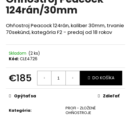
je
á
124rán/30mm
0,0
z
j
5
s
hviezdičiek.
Ohňostroj Peacock 124rán, kaliber 30mm, trvanie
ť
70sekúnd, kategória F2 - predaj od 18 rokov
?
Skladom
(2 ks)
Kód:
CLE4726
HĽADAŤ
€185
DO KOŠÍKA
Jednotková
cena:
O
Opýtať sa
Zdieľať
d
p
PROFI - ZLOŽENÉ
Kategória
:
o
OHŇOSTROJE
r
ú