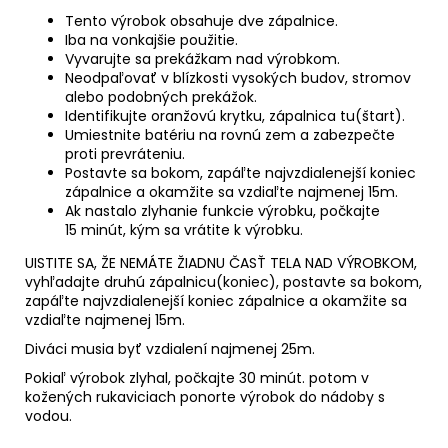
Tento výrobok obsahuje dve zápalnice.
Iba na vonkajšie použitie.
Vyvarujte sa prekážkam nad výrobkom.
Neodpaľovať v blízkosti vysokých budov, stromov
alebo podobných prekážok.
Identifikujte oranžovú krytku, zápalnica tu(štart).
Umiestnite batériu na rovnú zem a zabezpečte
proti prevráteniu.
Postavte sa bokom, zapáľte najvzdialenejší koniec
zápalnice a okamžite sa vzdiaľte najmenej 15m.
Ak nastalo zlyhanie funkcie výrobku, počkajte
15 minút, kým sa vrátite k výrobku.
UISTITE SA, ŽE NEMÁTE ŽIADNU ČASŤ TELA NAD VÝROBKOM,
vyhľadajte druhú zápalnicu(koniec), postavte sa bokom,
zapáľte najvzdialenejší koniec zápalnice a okamžite sa
vzdiaľte najmenej 15m.
Diváci musia byť vzdialení najmenej 25m.
Pokiaľ výrobok zlyhal, počkajte 30 minút. potom v
kožených rukaviciach ponorte výrobok do nádoby s
vodou.