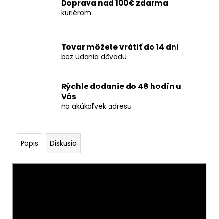
č
Doprava nad 100€ zdarma
a
kuriérom
m
e
Tovar môžete vrátiť do 14 dní
bez udania dôvodu
SVADOBNÉ
PRSKAVKY
70CM
Rýchle dodanie do 48 hodín u
-
RUŽOVÁ
Vás
ZLATÁ
na akúkoľvek adresu
30KS
€18
Popis
Diskusia