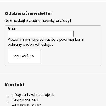
Z
á
Odoberať newsletter
p
Nezmeškajte žiadne novinky či zľavy!
ä
t
Email
i
Vložením e-mailu súhlasíte s
podmienkami
e
ochrany osobných údajov
PRIHLÁSIŤ SA
Kontakt
info
@
party-ohnostroje.sk
+421 911 958 567
+421 905 948 567