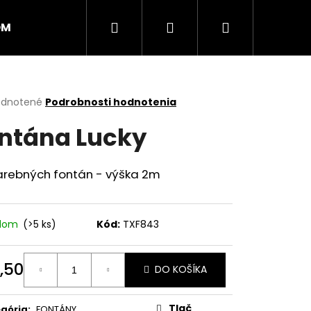
Hľadať
Prihlásenie
Nákupný
OM
PRSKAVKY
RAKETY
RÍMSKE SVIECE
košík
erné
dnotené
Podrobnosti hodnotenia
tenie
ntána Lucky
ktu
farebných fontán - výška 2m
ičiek.
adom
(>5 ks)
Kód:
TXF843
,50
DO KOŠÍKA
Nasledujúce
otková
:
Tlač
gória
:
FONTÁNY