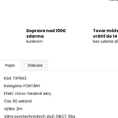
OHŇOSTROJ DEMENTED 26RÁN/30MM
SVADOBNÁ DYM
€29
€170
Doprava nad 100€
Tovar môž
zdarma
vrátiť do 14
kuriérom
bez udania d
Popis
Diskusia
Kód: TXF843
Kategória: FONTÁNY
Efekt: rôzno-farebné iskry
Čas: 50 sekúnd
Výška: 2m
Váha pyrotechnických zloží (NEC): 56g