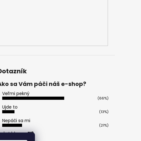
Dotazník
Ako sa Vám páči náš e-shop?
Veľmi pekný
(66%)
Ujde to
(13%)
Nepáči sa mi
(21%)
očet hlasov:
113