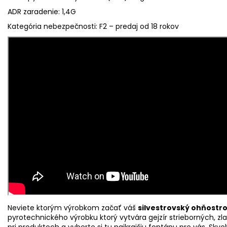
ADR zaradenie: 1,4G
Kategória nebezpečnosti: F2 – predaj od 18 rokov
Neviete ktorým výrobkom začať váš
silvestrovský ohňostro
pyrotechnického výrobku ktorý vytvára gejzír strieborných, zla
pri produktoch a vyberte si tu najkrajšiu fontánu pre vás.
Skvel