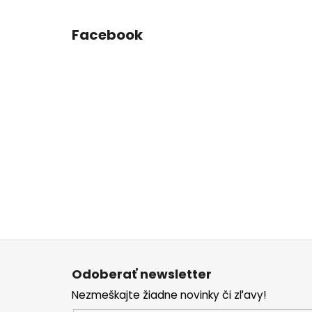
Facebook
Z
á
Odoberať newsletter
p
Nezmeškajte žiadne novinky či zľavy!
ä