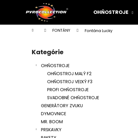
K
Prejsť
na
o
OHŇOSTROJE
obsah
Späť
Späť
š
do
do
í
Domov
FONTÁNY
Fontána Lucky
k
obchodu
obchodu
B
o
Kategórie
Preskočiť
č
kategórie
n
OHŇOSTROJE
ý
OHŇOSTROJ MALÝ F2
p
OHŇOSTROJ VEĽKÝ F3
a
PROFI OHŇOSTROJE
n
SVADOBNÉ OHŇOSTROJE
e
GENERÁTORY ZVUKU
l
DYMOVNICE
MR. BOOM
PRSKAVKY
RAKETY