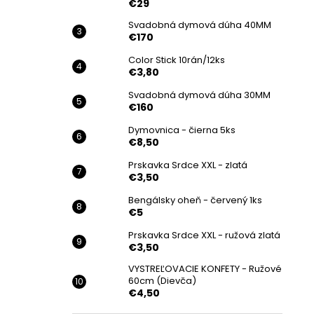
€29
Svadobná dymová dúha 40MM
€170
Color Stick 10rán/12ks
€3,80
Svadobná dymová dúha 30MM
€160
Dymovnica - čierna 5ks
€8,50
Prskavka Srdce XXL - zlatá
€3,50
Bengálsky oheň - červený 1ks
€5
Prskavka Srdce XXL - ružová zlatá
€3,50
VYSTREĽOVACIE KONFETY - Ružové
60cm (Dievča)
€4,50