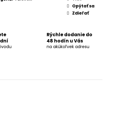
OVÁ DÚHA 40MM
Opýtať sa
Zdieľať
ete
Rýchle dodanie do
 dní
48 hodín u Vás
ôvodu
na akúkoľvek adresu