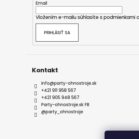
t
Email
i
Vložením e-mailu súhlasíte s
podmienkami o
e
PRIHLÁSIŤ SA
Kontakt
info
@
party-ohnostroje.sk
+421 911 958 567
+421 905 948 567
Party-ohnostroje.sk FB
@party_ohnostroje