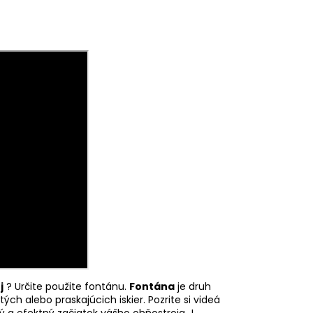
j
? Určite použite fontánu.
Fontána
je druh
tých alebo praskajúcich iskier.
Pozrite si videá
ý a efektný začiatok vášho ohňostroja !