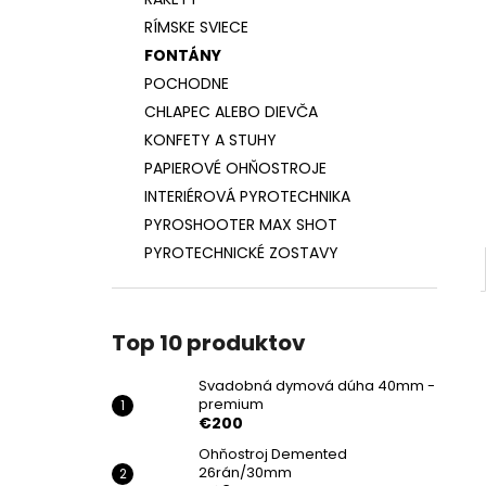
SVADOBNÁ DYMOVÁ DÚHA 40MM -
PREMIUM
RÍMSKE SVIECE
€200
FONTÁNY
POCHODNE
CHLAPEC ALEBO DIEVČA
KONFETY A STUHY
PAPIEROVÉ OHŇOSTROJE
INTERIÉROVÁ PYROTECHNIKA
PYROSHOOTER MAX SHOT
PYROTECHNICKÉ ZOSTAVY
Top 10 produktov
Svadobná dymová dúha 40mm -
premium
€200
Ohňostroj Demented
26rán/30mm