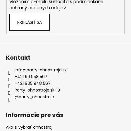
Vložením e-mailu súhlasíte s
podmienkami
e
ochrany osobných údajov
PRIHLÁSIŤ SA
Kontakt
info
@
party-ohnostroje.sk
+421 911 958 567
+421 905 948 567
Party-ohnostroje.sk FB
@party_ohnostroje
Informácie pre vás
Ako si vybrať ohňostroj