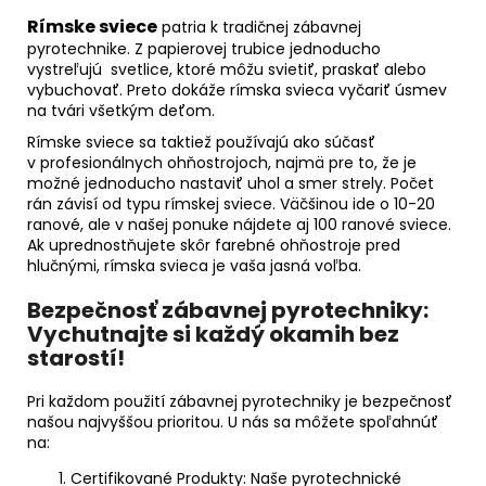
Rímske sviece
patria k tradičnej zábavnej
pyrotechnike. Z papierovej trubice jednoducho
vystreľujú
svetlice, ktoré môžu svietiť, praskať alebo
vybuchovať. Preto dokáže rímska svieca vyčariť úsmev
na tvári všetkým deťom.
Rímske sviece sa taktiež používajú ako súčasť
v profesionálnych ohňostrojoch, najmä pre to, že je
možné jednoducho nastaviť uhol a smer strely. Počet
rán závisí od typu rímskej sviece. Väčšinou ide o 10-20
ranové, ale v našej ponuke nájdete aj 100 ranové sviece.
Ak uprednostňujete skôr farebné ohňostroje pred
hlučnými, rímska svieca je vaša jasná voľba.
Bezpečnosť zábavnej pyrotechniky:
Vychutnajte si každý okamih bez
starostí!
Pri každom použití zábavnej pyrotechniky je bezpečnosť
našou najvyššou prioritou. U nás sa môžete spoľahnúť
na:
Certifikované Produkty:
Naše pyrotechnické