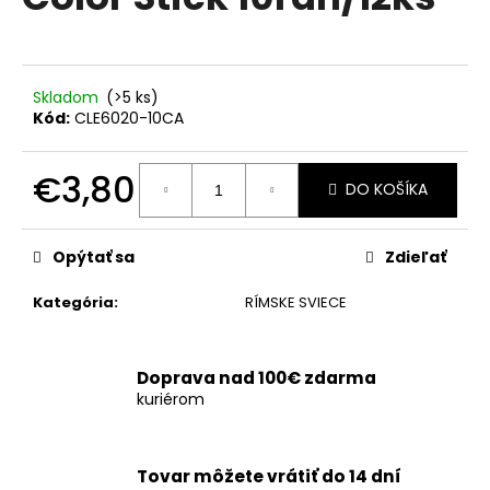
je
á
5,0
z
j
5
s
hviezdičiek.
Skladom
(>5 ks)
ť
Kód:
CLE6020-10CA
?
€3,80
DO KOŠÍKA
Jednotková
cena:
HĽADAŤ
Opýtať sa
Zdieľať
Kategória
:
RÍMSKE SVIECE
O
d
Doprava nad 100€ zdarma
p
kuriérom
o
r
ú
Tovar môžete vrátiť do 14 dní