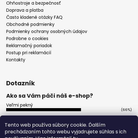
Ohňostroje a bezpečnosť
Doprava a platba
Často kladené otázky FAQ
Obchodné podmienky
Podmienky ochrany osobných údajov
Podrobne o cookies
Reklamačný poriadok
Postup pri reklamácií
Kontakty
Dotazník
Ako sa Vám páči náš e-shop?
Veľmi pekný
(66%)
Ujde to
(13%)
Tento web používa súbory cookie. Ďalším
prechádzaním tohto webu vyjadrujete súhlas s ich
Nepáči sa mi
(21%)