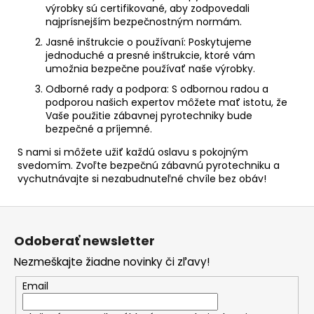
výrobky sú certifikované, aby zodpovedali
najprísnejším bezpečnostným normám.
Jasné inštrukcie o používaní:
Poskytujeme
jednoduché a presné inštrukcie, ktoré vám
umožnia bezpečne používať naše výrobky.
Odborné rady a podpora:
S odbornou radou a
podporou našich expertov môžete mať istotu, že
Vaše použitie zábavnej pyrotechniky bude
bezpečné a príjemné.
S nami si môžete užiť každú oslavu s pokojným
svedomím. Zvoľte bezpečnú zábavnú pyrotechniku a
vychutnávajte si nezabudnuteľné chvíle bez obáv!
Z
á
Odoberať newsletter
p
Nezmeškajte žiadne novinky či zľavy!
ä
t
Email
i