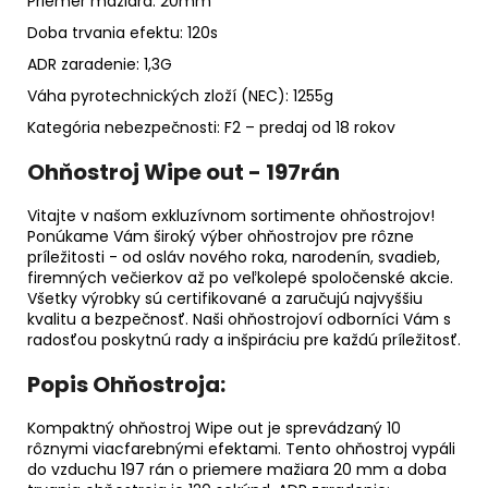
Priemer mažiara: 20mm
Doba trvania efektu: 120s
ADR zaradenie: 1,3G
Váha pyrotechnických zloží (NEC): 1255g
Kategória nebezpečnosti: F2 – predaj od 18 rokov
Ohňostroj Wipe out - 197rán
Vitajte v našom exkluzívnom sortimente ohňostrojov!
Ponúkame Vám široký výber ohňostrojov pre rôzne
príležitosti - od osláv nového roka, narodenín, svadieb,
firemných večierkov až po veľkolepé spoločenské akcie.
Všetky výrobky sú certifikované a zaručujú najvyššiu
kvalitu a bezpečnosť. Naši ohňostrojoví odborníci Vám s
radosťou poskytnú rady a inšpiráciu pre každú príležitosť.
Popis Ohňostroja:
Kompaktný ohňostroj Wipe out je sprevádzaný 10
rôznymi viacfarebnými efektami. Tento ohňostroj vypáli
do vzduchu 197 rán o priemere mažiara 20 mm a doba