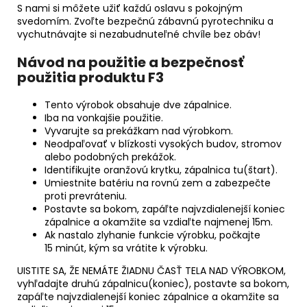
S nami si môžete užiť každú oslavu s pokojným
svedomím. Zvoľte bezpečnú zábavnú pyrotechniku a
vychutnávajte si nezabudnuteľné chvíle bez obáv!
Návod na použitie a bezpečnosť
použitia produktu F3
Tento výrobok obsahuje dve zápalnice.
Iba na vonkajšie použitie.
Vyvarujte sa prekážkam nad výrobkom.
Neodpaľovať v blízkosti vysokých budov, stromov
alebo podobných prekážok.
Identifikujte oranžovú krytku, zápalnica tu(štart).
Umiestnite batériu na rovnú zem a zabezpečte
proti prevráteniu.
Postavte sa bokom, zapáľte najvzdialenejší koniec
zápalnice a okamžite sa vzdiaľte najmenej 15m.
Ak nastalo zlyhanie funkcie výrobku, počkajte
15 minút, kým sa vrátite k výrobku.
UISTITE SA, ŽE NEMÁTE ŽIADNU ČASŤ TELA NAD VÝROBKOM,
vyhľadajte druhú zápalnicu(koniec), postavte sa bokom,
zapáľte najvzdialenejší koniec zápalnice a okamžite sa