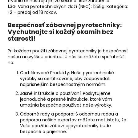
trvania ohňostroja je 120 sekúnd. ADR zaradenie:
1,3G. Váha pyrotechnických zloží (NEC): 1255g. Kategória:
F2 – predaj od 18 rokov.
Bezpečnosť zábavnej pyrotechniky:
Vychutnajte si každý okamih bez
starostí!
Pri každom použití zábavnej pyrotechniky je bezpečnosť
našou najvyššou prioritou. U nás sa môžete spoľahnúť
na:
Certifikované Produkty: Naše pyrotechnické
výrobky sú certifikované, aby zodpovedali
najprísnejším bezpečnostným normám.
Jasné inštrukcie o používaní: Poskytujeme
jednoduché a presné inštrukcie, ktoré vám
umožnia bezpečne používať naše výrobky.
Odborné rady a podpora: S odbornou radou a
podporou našich expertov môžete mať istotu, že
Vaše použitie zábavnej pyrotechniky bude
bezpečné a príjemné.