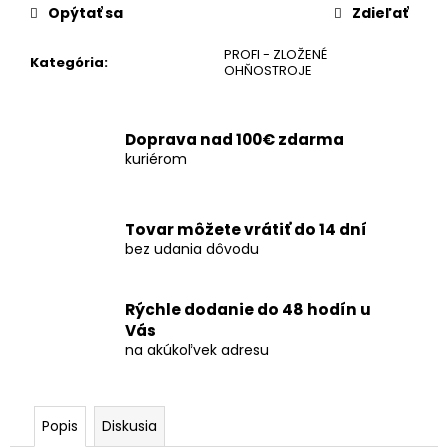
č
Opýtať sa
Zdieľať
a
m
PROFI - ZLOŽENÉ
Kategória
:
e
OHŇOSTROJE
DYMOVNICA
Doprava nad 100€ zdarma
-
kuriérom
RUŽOVÁ
5KS
€8,50
Tovar môžete vrátiť do 14 dní
bez udania dôvodu
Rýchle dodanie do 48 hodín u
Vás
na akúkoľvek adresu
Popis
Diskusia