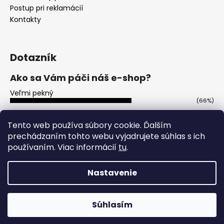
Postup pri reklamácií
Kontakty
Dotazník
Ako sa Vám páči náš e-shop?
Veľmi pekný
(66%)
Ujde to
(13%)
Tento web používa súbory cookie. Ďalším
prechádzaním tohto webu vyjadrujete súhlas s ich
Nepáči sa mi
(21%)
používaním. Viac informácií
tu
.
Počet hlasov:
113
Nastavenie
Vytvoril Shoptet
Copyright 2026
Party-ohnostroje.sk
. Všetky práva
Súhlasím
vyhradené.