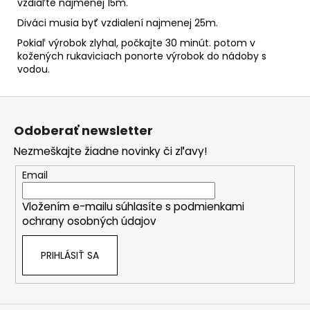
vzdiaľte najmenej 15m.
Diváci musia byť vzdialení najmenej 25m.
Pokiaľ výrobok zlyhal, počkajte 30 minút. potom v
kožených rukaviciach ponorte výrobok do nádoby s
vodou.
Z
á
Odoberať newsletter
p
Nezmeškajte žiadne novinky či zľavy!
ä
t
Email
i
Vložením e-mailu súhlasíte s
podmienkami
e
ochrany osobných údajov
PRIHLÁSIŤ SA