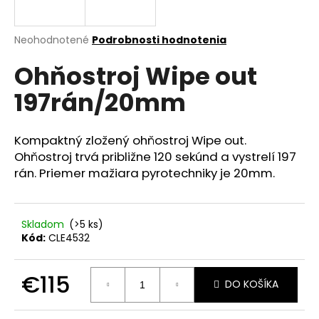
A
á
j
R
Priemerné
Neohodnotené
Podrobnosti hodnotenia
s
hodnotenie
Ohňostroj Wipe out
produktu
M
ť
je
?
197rán/20mm
0,0
O
z
5
hviezdičiek.
Kompaktný zložený ohňostroj Wipe out.
Ohňostroj trvá približne 120 sekúnd a vystrelí 197
HĽADAŤ
rán. Priemer mažiara pyrotechniky je 20mm.
Skladom
(>5 ks)
O
Kód:
CLE4532
d
p
o
€115
DO KOŠÍKA
r
Jednotková
ú
cena: