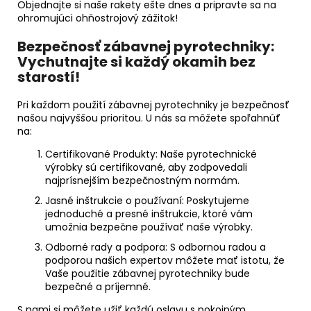
Objednajte si naše rakety ešte dnes a pripravte sa na
ohromujúci ohňostrojový zážitok!
Bezpečnosť zábavnej pyrotechniky:
Vychutnajte si každý okamih bez
starostí!
Pri každom použití zábavnej pyrotechniky je bezpečnosť
našou najvyššou prioritou. U nás sa môžete spoľahnúť
na:
Certifikované Produkty:
Naše pyrotechnické
výrobky sú certifikované, aby zodpovedali
najprísnejším bezpečnostným normám.
Jasné inštrukcie o používaní:
Poskytujeme
jednoduché a presné inštrukcie, ktoré vám
umožnia bezpečne používať naše výrobky.
Odborné rady a podpora:
S odbornou radou a
podporou našich expertov môžete mať istotu, že
Vaše použitie zábavnej pyrotechniky bude
bezpečné a príjemné.
S nami si môžete užiť každú oslavu s pokojným