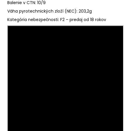
Balenie v CTN: 10/9
Váha pyrotechnických zloží (NEC): 203,2g
Kategória nebezpečnosti: F2 – predaj od 18 rokov