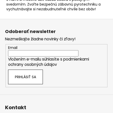
svedomím. Zvoľte bezpečnú zábavnú pyrotechniku a
vychutnávajte si nezabudnuteľné chvíle bez obáv!
Z
á
Odoberať newsletter
p
Nezmeškajte žiadne novinky či zľavy!
ä
t
Email
i
Vložením e-mailu súhlasíte s
podmienkami
e
ochrany osobných údajov
PRIHLÁSIŤ SA
Kontakt