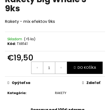
je
á
9ks
0,0
z
j
5
s
hviezdičiek.
Rakety - mix efektov 9ks
ť
?
Skladom
(>5 ks)
Kód:
TXR141
€19,50
HĽADAŤ
Jednotková
DO KOŠÍKA
cena:
O
Opýtať sa
Zdieľať
d
p
Kategória
:
RAKETY
o
r
ú
Doprava nad 100€ zdarma