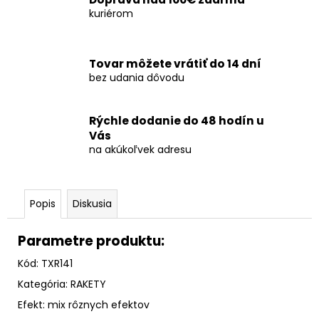
č
kuriérom
a
m
e
Tovar môžete vrátiť do 14 dní
bez udania dôvodu
SVADOBNÁ
DYMOVÁ
DÚHA
Rýchle dodanie do 48 hodín u
40MM
Vás
-
na akúkoľvek adresu
PREMIUM
€200
Popis
Diskusia
Parametre produktu:
Kód: TXR141
Kategória: RAKETY
Efekt: mix rôznych efektov