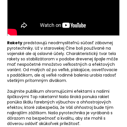
Rakety
predstavujú neodmysliteľnú súčasť zábavnej
pyrotechniky. Už v starovekej Číne boli používané na
vojenské ale aj oslavné účely. Charakteristický tvar tela
rakety so stabilizátorom v podobe drevenej špajle môže
mať nespočetné množstvo veľkostných a efektových
variánt. Od malých až po veľké, pískajúce, osvetľovacie
s padáčikom, ale aj veľké rodinné balenia urobia radosť
všetkým prítomným divákom.
Zaujmite publikum ohromujúcimi efektami s našimi
špičkovými Top raketami! Naša široká ponuka rakiet
ponúka škálu farebných výbuchov a ohňostrojových
efektov, ktoré zabezpečia, že Váš ohňostroj bude tým
najkrajším zážitkom. Naša pyrotechnika je vyrábaná s
dôrazom na bezpečnosť a kvalitu, aby ste mohli s
dôverou osláviť akúkoľvek príležitosť.