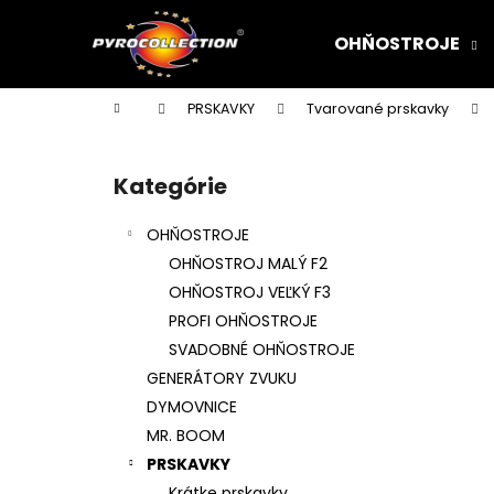
K
Prejsť
na
o
OHŇOSTROJE
obsah
Späť
Späť
š
do
do
í
Domov
PRSKAVKY
Tvarované prskavky
k
obchodu
obchodu
B
o
Kategórie
Preskočiť
č
kategórie
n
OHŇOSTROJE
ý
OHŇOSTROJ MALÝ F2
p
OHŇOSTROJ VEĽKÝ F3
a
PROFI OHŇOSTROJE
n
SVADOBNÉ OHŇOSTROJE
e
GENERÁTORY ZVUKU
l
DYMOVNICE
MR. BOOM
PRSKAVKY
Krátke prskavky