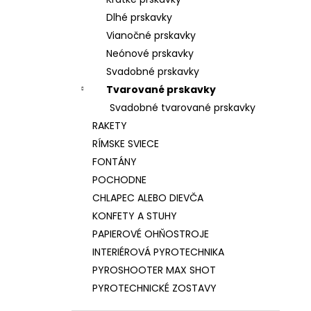
SVADOBNÁ FONTÁNA ISKIER 30S/2M
Dlhé prskavky
€12
Vianočné prskavky
Neónové prskavky
Svadobné prskavky
Tvarované prskavky
Svadobné tvarované prskavky
RAKETY
RÍMSKE SVIECE
FONTÁNY
POCHODNE
CHLAPEC ALEBO DIEVČA
KONFETY A STUHY
PAPIEROVÉ OHŇOSTROJE
INTERIÉROVÁ PYROTECHNIKA
PYROSHOOTER MAX SHOT
PYROTECHNICKÉ ZOSTAVY