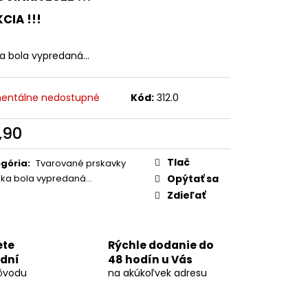
ELA 5KS
KCIA !!!
ka bola vypredaná…
entálne nedostupné
Kód:
312.0
,90
otková
:
Tlač
gória
:
Tvarované prskavky
žka bola vypredaná…
Opýtať sa
Zdieľať
ete
Rýchle dodanie do
 dní
48 hodín u Vás
ôvodu
na akúkoľvek adresu