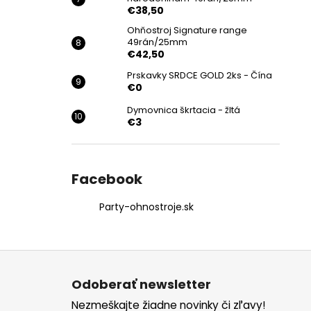
€38,50
Ohňostroj Signature range
49rán/25mm
€42,50
Prskavky SRDCE GOLD 2ks - Čína
€0
Dymovnica škrtacia - žltá
€3
Facebook
Party-ohnostroje.sk
Z
á
Odoberať newsletter
p
Nezmeškajte žiadne novinky či zľavy!