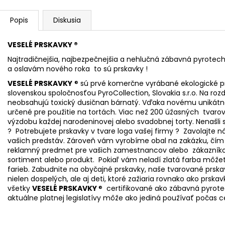
Popis
Diskusia
VESELÉ PRSKAVKY ®
Najtradičnejšia, najbezpečnejšia a nehlučná zábavná pyrotech
a oslavám nového roka to sú prskavky !
VESELÉ PRSKAVKY
® sú prvé komerčne vyrábané ekologické p
slovenskou spoločnosťou PyroCollection, Slovakia s.r.o. Na ro
neobsahujú toxický dusičnan bárnatý. Vďaka novému unikátnem
určené pre použitie na tortách. Viac než 200 úžasných tvaro
výzdobu každej narodeninovej alebo svadobnej torty. Nenašli 
? Potrebujete prskavky v tvare loga vašej firmy ? Zavolajt
vašich predstáv. Zároveň vám vyrobíme obal na zakázku, čím
reklamný predmet pre vašich zamestnancov alebo zákazníkov
sortiment alebo produkt. Pokiaľ vám neladí zlatá farba môže
farieb. Zabudnite na obyčajné prskavky, naše tvarované prska
nielen dospelých, ale aj deti, ktoré zažiaria rovnako ako prska
všetky
VESELÉ PRSKAVKY
® certifikované ako zábavná pyrotec
aktuálne platnej legislatívy môže ako jediná používať počas c