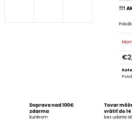
DYMOVNICA - ČIERNA 5KS
DYMOVNICA - BI
!!! A
€8,50
€8,50
Polož
Mom
€2
Jedn
cena
Kate
Polo
Doprava nad 100€
Tovar môž
zdarma
vrátiť do 14
kuriérom
bez udania d