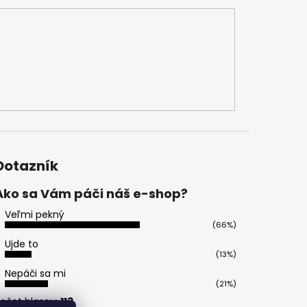
Dotazník
Ako sa Vám páči náš e-shop?
Veľmi pekný
(66%)
Ujde to
(13%)
Nepáči sa mi
(21%)
očet hlasov:
113