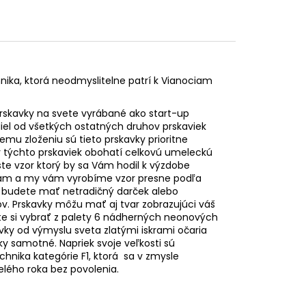
nika, ktorá neodmyslitelne patrí k Vianociam
rskavky na svete vyrábané ako start-up
zdiel od všetkých ostatných druhov prskaviek
u zloženiu sú tieto prskavky prioritne
v týchto prskaviek obohatí celkovú umeleckú
ste vzor ktorý by sa Vám hodil k výzdobe
e nám a my vám vyrobíme vzor presne podľa
 budete mať netradičný darček alebo
. Prskavky môžu mať aj tvar zobrazujúci váš
te si vybrať z palety 6 nádherných neonových
vky od výmyslu sveta zlatými iskrami očaria
vky samotné. Napriek svoje veľkosti sú
hnika kategórie F1, ktorá sa v zmysle
elého roka bez povolenia.