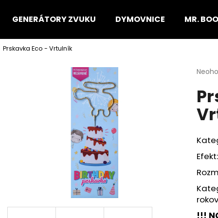
GENERÁTORY ZVUKU
DYMOVNICE
MR. BO
Prskavka Eco - Vrtulník
Čo potrebujete nájsť?
Priem
Neoho
hodno
Pr
produ
HĽADAŤ
je
Vr
0,0
z
5
Odporúčame
hviezd
Kate
Efekt
Rozme
Kateg
roko
!!!
NO