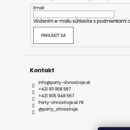
ä
t
Email
i
Vložením e-mailu súhlasíte s
podmienkami o
e
PRIHLÁSIŤ SA
Kontakt
info
@
party-ohnostroje.sk
+421 911 958 567
+421 905 948 567
Party-ohnostroje.sk FB
@party_ohnostroje