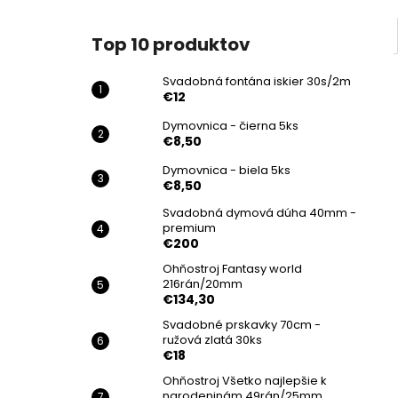
Top 10 produktov
Svadobná fontána iskier 30s/2m
€12
Dymovnica - čierna 5ks
€8,50
Dymovnica - biela 5ks
€8,50
Svadobná dymová dúha 40mm -
premium
€200
Ohňostroj Fantasy world
216rán/20mm
€134,30
Svadobné prskavky 70cm -
ružová zlatá 30ks
€18
Ohňostroj Všetko najlepšie k
narodeninám 49rán/25mm