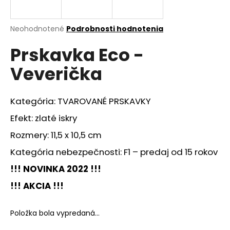
á
j
Priemerné
Neohodnotené
Podrobnosti hodnotenia
s
hodnotenie
Prskavka Eco -
produktu
ť
je
?
Veverička
0,0
z
5
hviezdičiek.
Kategória: TVAROVANÉ PRSKAVKY
Efekt: zlaté iskry
HĽADAŤ
Rozmery: 11,5 x 10,5 cm
Kategória nebezpečnosti: F1 – predaj od 15 rokov
O
!!!
NOVINKA 2022 !!!
d
p
!!! AKCIA !!!
o
r
Položka bola vypredaná…
ú