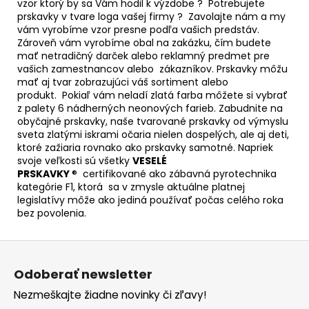
vzor ktorý by sa Vám hodil k výzdobe ? Potrebujete
prskavky v tvare loga vašej firmy ? Zavolajte nám a my
vám vyrobíme vzor presne podľa vašich predstáv.
Zároveň vám vyrobíme obal na zakázku, čím budete
mať netradičný darček alebo reklamný predmet pre
vašich zamestnancov alebo zákazníkov. Prskavky môžu
mať aj tvar zobrazujúci váš sortiment alebo
produkt. Pokiaľ vám neladí zlatá farba môžete si vybrať
z palety 6 nádherných neonových farieb. Zabudnite na
obyčajné prskavky, naše tvarované prskavky od výmyslu
sveta zlatými iskrami očaria nielen dospelých, ale aj deti,
ktoré zažiaria rovnako ako prskavky samotné. Napriek
svoje veľkosti sú všetky
VESELÉ
PRSKAVKY
® certifikované ako zábavná pyrotechnika
kategórie F1, ktorá sa v zmysle aktuálne platnej
legislatívy môže ako jediná používať počas celého roka
bez povolenia.
Z
á
Odoberať newsletter
p
Nezmeškajte žiadne novinky či zľavy!
ä