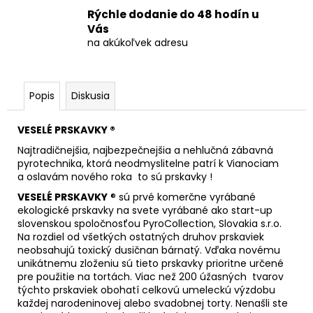
Rýchle dodanie do 48 hodín u
Vás
na akúkoľvek adresu
Popis
Diskusia
VESELÉ PRSKAVKY ®
Najtradičnejšia, najbezpečnejšia a nehlučná zábavná
pyrotechnika, ktorá neodmyslitelne patrí k Vianociam
a oslavám nového roka to sú prskavky !
VESELÉ PRSKAVKY
® sú prvé komerčne vyrábané
ekologické prskavky na svete vyrábané ako start-up
slovenskou spoločnosťou PyroCollection, Slovakia s.r.o.
Na rozdiel od všetkých ostatných druhov prskaviek
neobsahujú toxický dusičnan bárnatý. Vďaka novému
unikátnemu zloženiu sú tieto prskavky prioritne určené
pre použitie na tortách. Viac než 200 úžasných tvarov
týchto prskaviek obohatí celkovú umeleckú výzdobu
každej narodeninovej alebo svadobnej torty. Nenašli ste