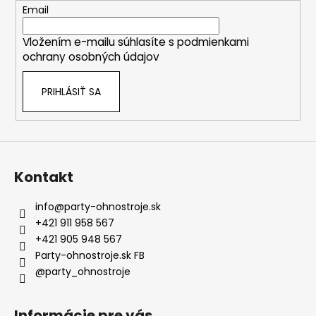
t
Email
i
Vložením e-mailu súhlasíte s
podmienkami
e
ochrany osobných údajov
PRIHLÁSIŤ SA
Kontakt
info
@
party-ohnostroje.sk
+421 911 958 567
+421 905 948 567
Party-ohnostroje.sk FB
@party_ohnostroje
Informácie pre vás