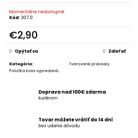
č
a
Momentálne nedostupné
m
Kód:
307.0
e
€2,90
OHŇOSTROJ
Jednotková
FANTASY
cena:
WORLD
Opýtať sa
Zdieľať
216RÁN/20MM
€134,30
Kategória
:
Tvarované prskavky
Položka bola vypredaná…
Doprava nad 100€ zdarma
kuriérom
Tovar môžete vrátiť do 14 dní
bez udania dôvodu