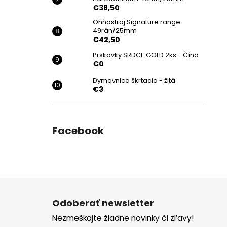
€38,50
Ohňostroj Signature range
49rán/25mm
€42,50
Prskavky SRDCE GOLD 2ks - Čína
€0
Dymovnica škrtacia - žltá
€3
Facebook
Z
á
Odoberať newsletter
p
Nezmeškajte žiadne novinky či zľavy!
ä