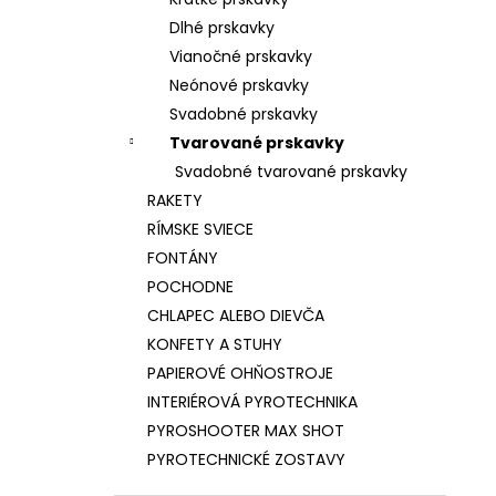
SVADOBNÁ FONTÁNA ISKIER 30S/2M
Dlhé prskavky
€12
Vianočné prskavky
Neónové prskavky
Svadobné prskavky
Tvarované prskavky
Svadobné tvarované prskavky
RAKETY
RÍMSKE SVIECE
FONTÁNY
POCHODNE
CHLAPEC ALEBO DIEVČA
KONFETY A STUHY
PAPIEROVÉ OHŇOSTROJE
INTERIÉROVÁ PYROTECHNIKA
PYROSHOOTER MAX SHOT
PYROTECHNICKÉ ZOSTAVY