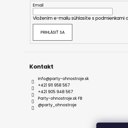
t
Email
i
Vložením e-mailu súhlasíte s
podmienkami o
e
PRIHLÁSIŤ SA
Kontakt
info
@
party-ohnostroje.sk
+421 911 958 567
+421 905 948 567
Party-ohnostroje.sk FB
@party_ohnostroje