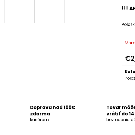
DYMOVNICA - ČIERNA 5KS
DYMOVNICA - BI
!!! A
€8,50
€8,50
Polož
Mom
€2
Jedn
cena
Kate
Polo
Doprava nad 100€
Tovar môž
zdarma
vrátiť do 14
kuriérom
bez udania d