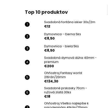
Top 10 produktov
Svadobná fontána iskier 30s/2m
€12
Dymovnica - čierna 5ks
€8,50
Dymovnica - biela 5ks
€8,50
Svadobná dymová dúha 40mm -
premium
€200
Ohňostroj Fantasy world
216rán/20mm
€134,30
Svadobné prskavky 70cm -
ružová zlatá 30ks
€18
Ohňostroj Všetko najlepšie k
narodeninám 49rán/25mm