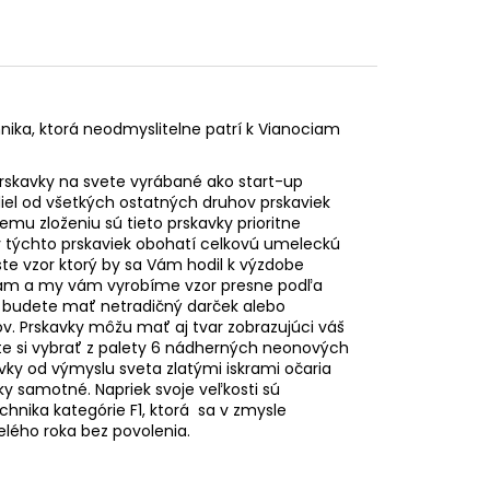
nika, ktorá neodmyslitelne patrí k Vianociam
rskavky na svete vyrábané ako start-up
zdiel od všetkých ostatných druhov prskaviek
u zloženiu sú tieto prskavky prioritne
v týchto prskaviek obohatí celkovú umeleckú
ste vzor ktorý by sa Vám hodil k výzdobe
e nám a my vám vyrobíme vzor presne podľa
 budete mať netradičný darček alebo
. Prskavky môžu mať aj tvar zobrazujúci váš
te si vybrať z palety 6 nádherných neonových
vky od výmyslu sveta zlatými iskrami očaria
vky samotné. Napriek svoje veľkosti sú
hnika kategórie F1, ktorá sa v zmysle
elého roka bez povolenia.