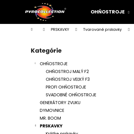
K
Prejsť
na
o
OHŇOSTROJE
obsah
Späť
Späť
š
do
do
í
Domov
PRSKAVKY
Tvarované prskavky
k
obchodu
obchodu
B
o
Kategórie
Preskočiť
č
kategórie
n
OHŇOSTROJE
ý
OHŇOSTROJ MALÝ F2
p
OHŇOSTROJ VEĽKÝ F3
a
PROFI OHŇOSTROJE
n
SVADOBNÉ OHŇOSTROJE
e
GENERÁTORY ZVUKU
l
DYMOVNICE
MR. BOOM
PRSKAVKY
Krátke prskavky