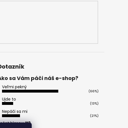
Dotazník
Ako sa Vám páči náš e-shop?
Veľmi pekný
(66%)
Ujde to
(13%)
Nepáči sa mi
(21%)
očet hlasov:
113