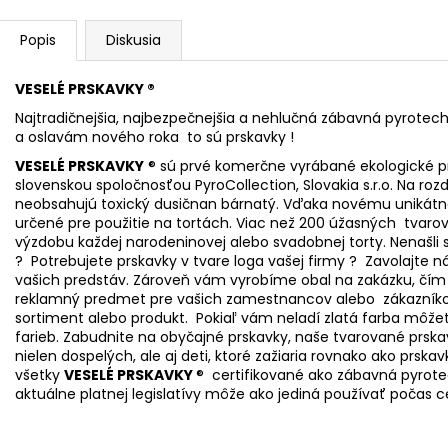
Popis
Diskusia
VESELÉ PRSKAVKY ®
Najtradičnejšia, najbezpečnejšia a nehlučná zábavná pyrotech
a oslavám nového roka to sú prskavky !
VESELÉ PRSKAVKY
® sú prvé komerčne vyrábané ekologické p
slovenskou spoločnosťou PyroCollection, Slovakia s.r.o. Na ro
neobsahujú toxický dusičnan bárnatý. Vďaka novému unikátnem
určené pre použitie na tortách. Viac než 200 úžasných tvaro
výzdobu každej narodeninovej alebo svadobnej torty. Nenašli 
? Potrebujete prskavky v tvare loga vašej firmy ? Zavolajt
vašich predstáv. Zároveň vám vyrobíme obal na zakázku, čím
reklamný predmet pre vašich zamestnancov alebo zákazníkov
sortiment alebo produkt. Pokiaľ vám neladí zlatá farba môže
farieb. Zabudnite na obyčajné prskavky, naše tvarované prska
nielen dospelých, ale aj deti, ktoré zažiaria rovnako ako prska
všetky
VESELÉ PRSKAVKY
® certifikované ako zábavná pyrotec
aktuálne platnej legislatívy môže ako jediná používať počas c