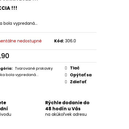
ELA 5KS
KCIA !!!
ka bola vypredaná…
entálne nedostupné
Kód:
306.0
,90
otková
:
Tlač
gória
:
Tvarované prskavky
žka bola vypredaná…
Opýtať sa
Zdieľať
ete
Rýchle dodanie do
 dní
48 hodín u Vás
ôvodu
na akúkoľvek adresu