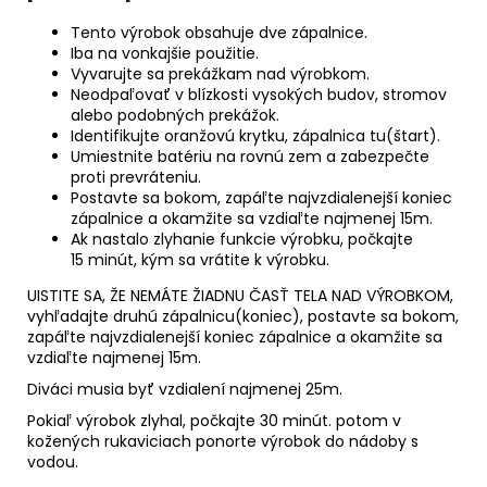
Tento výrobok obsahuje dve zápalnice.
Iba na vonkajšie použitie.
Vyvarujte sa prekážkam nad výrobkom.
Neodpaľovať v blízkosti vysokých budov, stromov
alebo podobných prekážok.
Identifikujte oranžovú krytku, zápalnica tu(štart).
Umiestnite batériu na rovnú zem a zabezpečte
proti prevráteniu.
Postavte sa bokom, zapáľte najvzdialenejší koniec
zápalnice a okamžite sa vzdiaľte najmenej 15m.
Ak nastalo zlyhanie funkcie výrobku, počkajte
15 minút, kým sa vrátite k výrobku.
UISTITE SA, ŽE NEMÁTE ŽIADNU ČASŤ TELA NAD VÝROBKOM,
vyhľadajte druhú zápalnicu(koniec), postavte sa bokom,
zapáľte najvzdialenejší koniec zápalnice a okamžite sa
vzdiaľte najmenej 15m.
Diváci musia byť vzdialení najmenej 25m.
Pokiaľ výrobok zlyhal, počkajte 30 minút. potom v
kožených rukaviciach ponorte výrobok do nádoby s
vodou.