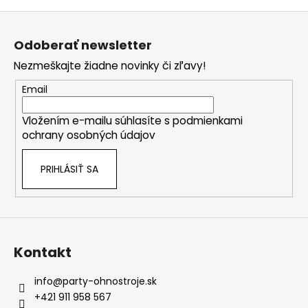
Z
á
Odoberať newsletter
p
Nezmeškajte žiadne novinky či zľavy!
ä
t
Email
i
Vložením e-mailu súhlasíte s
podmienkami
e
ochrany osobných údajov
PRIHLÁSIŤ SA
Kontakt
info
@
party-ohnostroje.sk
+421 911 958 567