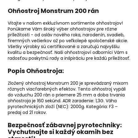
Ohňostroj Monstrum 200 rán
Vitajte v našom exkluzívnom sortimente ohňostrojov!
Ponúkame Vám široký výber ohňostrojov pre rôzne
príležitosti - od osláv nového roka, narodenín, svadieb,
firemných večierkov až po veľkolepé spoločenské akcie.
Všetky výrobky sú certifikované a zaručujú najvyššiu
kvalitu a bezpečnosť. Naši ohňostrojoví odborníci Vám s
radosťou poskytnú rady a inšpiráciu pre každú príležitosť.
Popis Ohňostroja:
Zložený ohňostroj Monstrum 200 je sprevádzaný mixom
rôznych viacfarebných efektov. Tento ohňostroj vypáli
do vzduchu 200 rán o priemere 25 mm a doba trvania
ohňostroja je 160 sekúnd. ADR zaradenie: 1,3G. Váha
pyrotechnických zloží (NEC): 2000g. Kategória: F3 –
predaj od 21 rokov.
Bezpečnosť zábavnej pyrotechniky:
Vychutnajte si každý okamih bez