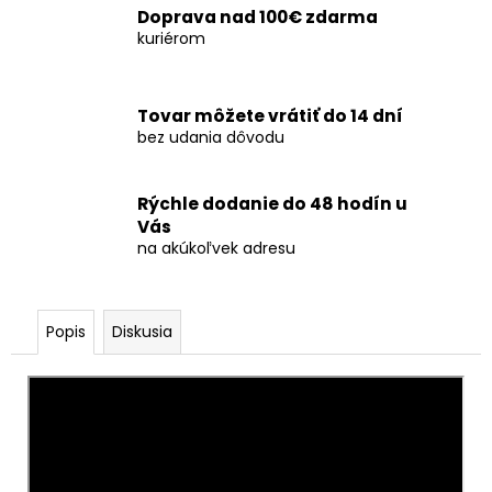
č
Doprava nad 100€ zdarma
a
kuriérom
m
e
Tovar môžete vrátiť do 14 dní
bez udania dôvodu
SVADOBNÁ
DYMOVÁ
DÚHA
40MM
Rýchle dodanie do 48 hodín u
-
Vás
PREMIUM
na akúkoľvek adresu
€200
Popis
Diskusia