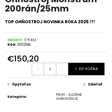
je
á
200rán/25mm
0,0
z
j
5
s
hviezdičiek.
TOP OHŇOSTROJ NOVINKA ROKA 2025 !!!
ť
?
Skladom
(>5 ks)
Kód:
20025BL
€150,20
HĽADAŤ
Jednotková
DO KOŠÍKA
cena:
O
Opýtať sa
Zdieľať
d
p
PROFI - ZLOŽENÉ
o
Kategória
:
OHŇOSTROJE
r
ú