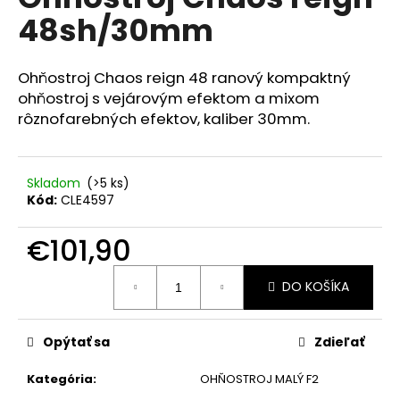
je
á
48sh/30mm
0,0
z
j
5
s
hviezdičiek.
Ohňostroj Chaos reign 48 ranový kompaktný
ť
ohňostroj s vejárovým efektom a mixom
?
rôznofarebných efektov, kaliber 30mm.
Skladom
(>5 ks)
Kód:
CLE4597
HĽADAŤ
€101,90
Jednotková
O
DO KOŠÍKA
cena:
d
p
o
Opýtať sa
Zdieľať
r
Kategória
:
OHŇOSTROJ MALÝ F2
ú