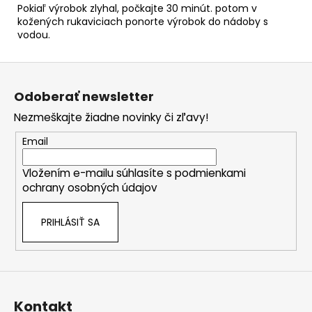
Pokiaľ výrobok zlyhal, počkajte 30 minút. potom v
kožených rukaviciach ponorte výrobok do nádoby s
vodou.
Z
á
Odoberať newsletter
p
Nezmeškajte žiadne novinky či zľavy!
ä
t
Email
i
Vložením e-mailu súhlasíte s
podmienkami
e
ochrany osobných údajov
PRIHLÁSIŤ SA
Kontakt