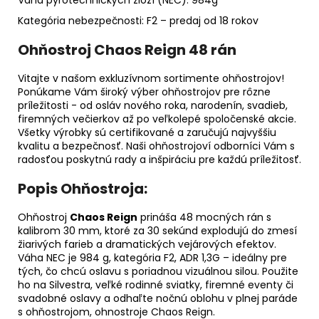
Kategória nebezpečnosti: F2 – predaj od 18 rokov
Ohňostroj Chaos Reign 48 rán
Vitajte v našom exkluzívnom sortimente ohňostrojov!
Ponúkame Vám široký výber ohňostrojov pre rôzne
príležitosti - od osláv nového roka, narodenín, svadieb,
firemných večierkov až po veľkolepé spoločenské akcie.
Všetky výrobky sú certifikované a zaručujú najvyššiu
kvalitu a bezpečnosť. Naši ohňostrojoví odborníci Vám s
radosťou poskytnú rady a inšpiráciu pre každú príležitosť.
Popis Ohňostroja:
Ohňostroj
Chaos Reign
prináša 48 mocných rán s
kalibrom 30 mm, ktoré za 30 sekúnd explodujú do zmesí
žiarivých farieb a dramatických vejárových efektov.
Váha NEC je 984 g, kategória F2, ADR 1,3G – ideálny pre
tých, čo chcú oslavu s poriadnou vizuálnou silou. Použite
ho na Silvestra, veľké rodinné sviatky, firemné eventy či
svadobné oslavy a odhaľte nočnú oblohu v plnej paráde
s ohňostrojom, ohnostroje Chaos Reign.