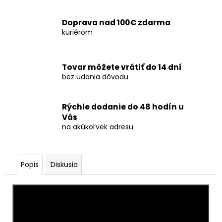
č
a
m
Doprava nad 100€ zdarma
kuriérom
e
PRSKAVKY
Tovar môžete vrátiť do 14 dní
SRDCE
bez udania dôvodu
GOLD
2KS
-
ČÍNA
Rýchle dodanie do 48 hodín u
Vás
€0
na akúkoľvek adresu
Popis
Diskusia