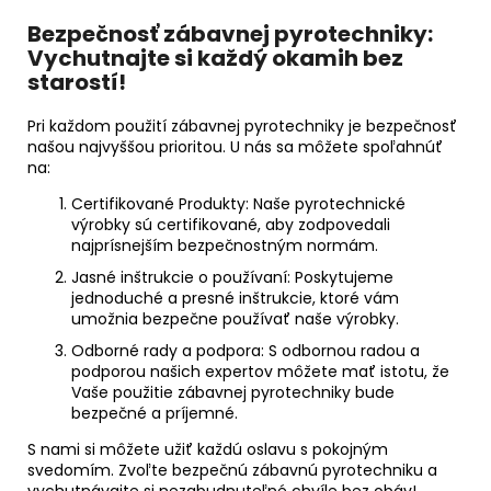
Bezpečnosť zábavnej pyrotechniky:
Vychutnajte si každý okamih bez
starostí!
Pri každom použití zábavnej pyrotechniky je bezpečnosť
našou najvyššou prioritou. U nás sa môžete spoľahnúť
na:
Certifikované Produkty: Naše pyrotechnické
výrobky sú certifikované, aby zodpovedali
najprísnejším bezpečnostným normám.
Jasné inštrukcie o používaní: Poskytujeme
jednoduché a presné inštrukcie, ktoré vám
umožnia bezpečne používať naše výrobky.
Odborné rady a podpora: S odbornou radou a
podporou našich expertov môžete mať istotu, že
Vaše použitie zábavnej pyrotechniky bude
bezpečné a príjemné.
S nami si môžete užiť každú oslavu s pokojným
svedomím. Zvoľte bezpečnú zábavnú pyrotechniku a
vychutnávajte si nezabudnuteľné chvíle bez obáv!