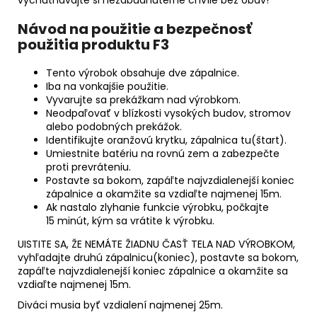
Návod na použitie a bezpečnosť
použitia produktu F3
Tento výrobok obsahuje dve zápalnice.
Iba na vonkajšie použitie.
Vyvarujte sa prekážkam nad výrobkom.
Neodpaľovať v blízkosti vysokých budov, stromov
alebo podobných prekážok.
Identifikujte oranžovú krytku, zápalnica tu(štart).
Umiestnite batériu na rovnú zem a zabezpečte
proti prevráteniu.
Postavte sa bokom, zapáľte najvzdialenejší koniec
zápalnice a okamžite sa vzdiaľte najmenej 15m.
Ak nastalo zlyhanie funkcie výrobku, počkajte
15 minút, kým sa vrátite k výrobku.
UISTITE SA, ŽE NEMÁTE ŽIADNU ČASŤ TELA NAD VÝROBKOM,
vyhľadajte druhú zápalnicu(koniec), postavte sa bokom,
zapáľte najvzdialenejší koniec zápalnice a okamžite sa
vzdiaľte najmenej 15m.
Diváci musia byť vzdialení najmenej 25m.