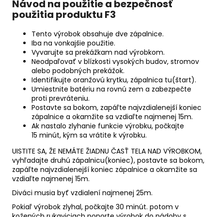
Návod na použitie a bezpečnosť
použitia produktu F3
Tento výrobok obsahuje dve zápalnice.
Iba na vonkajšie použitie.
Vyvarujte sa prekážkam nad výrobkom.
Neodpaľovať v blízkosti vysokých budov, stromov
alebo podobných prekážok.
Identifikujte oranžovú krytku, zápalnica tu(štart).
Umiestnite batériu na rovnú zem a zabezpečte
proti prevráteniu.
Postavte sa bokom, zapáľte najvzdialenejší koniec
zápalnice a okamžite sa vzdiaľte najmenej 15m.
Ak nastalo zlyhanie funkcie výrobku, počkajte
15 minút, kým sa vrátite k výrobku.
UISTITE SA, ŽE NEMÁTE ŽIADNU ČASŤ TELA NAD VÝROBKOM,
vyhľadajte druhú zápalnicu(koniec), postavte sa bokom,
zapáľte najvzdialenejší koniec zápalnice a okamžite sa
vzdiaľte najmenej 15m.
Diváci musia byť vzdialení najmenej 25m.
Pokiaľ výrobok zlyhal, počkajte 30 minút. potom v
kožených rukaviciach ponorte výrobok do nádoby s