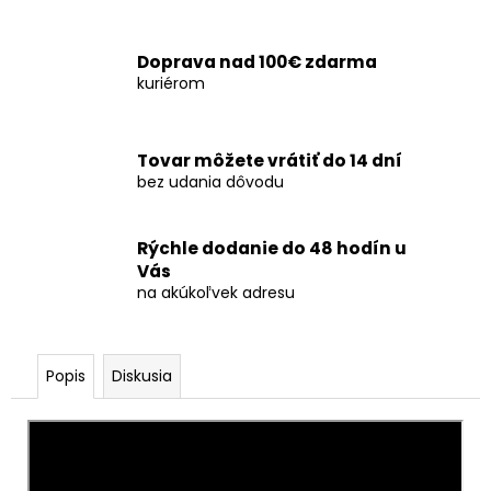
č
a
m
Doprava nad 100€ zdarma
e
kuriérom
PRSKAVKY
SRDCE
Tovar môžete vrátiť do 14 dní
GOLD
bez udania dôvodu
2KS
-
ČÍNA
Rýchle dodanie do 48 hodín u
€0
Vás
na akúkoľvek adresu
Popis
Diskusia