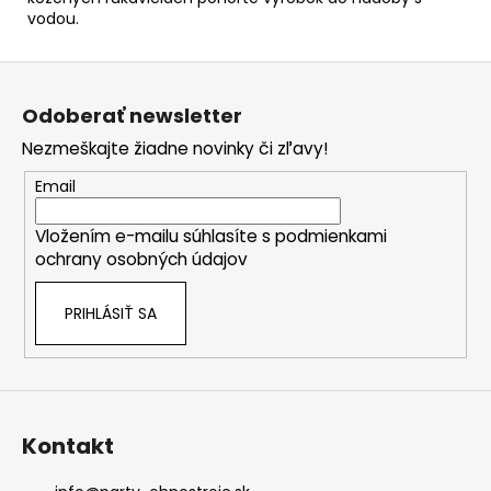
vodou.
Z
á
Odoberať newsletter
p
Nezmeškajte žiadne novinky či zľavy!
ä
t
Email
i
Vložením e-mailu súhlasíte s
podmienkami
e
ochrany osobných údajov
PRIHLÁSIŤ SA
Kontakt