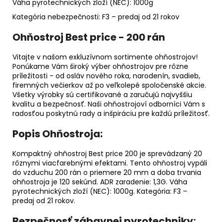
Váha pyrotechnických zloží (NEC): 1000g
Kategória nebezpečnosti: F3 – predaj od 21 rokov
Ohňostroj Best price - 200 rán
Vitajte v našom exkluzívnom sortimente ohňostrojov!
Ponúkame Vám široký výber ohňostrojov pre rôzne
príležitosti - od osláv nového roka, narodenín, svadieb,
firemných večierkov až po veľkolepé spoločenské akcie.
Všetky výrobky sú certifikované a zaručujú najvyššiu
kvalitu a bezpečnosť. Naši ohňostrojoví odborníci Vám s
radosťou poskytnú rady a inšpiráciu pre každú príležitosť.
Popis Ohňostroja:
Kompaktný ohňostroj Best price 200 je sprevádzaný 20
rôznymi viacfarebnými efektami. Tento ohňostroj vypáli
do vzduchu 200 rán o priemere 20 mm a doba trvania
ohňostroja je 120 sekúnd. ADR zaradenie: 1,3G. Váha
pyrotechnických zloží (NEC): 1000g. Kategória: F3 –
predaj od 21 rokov.
Bezpečnosť zábavnej pyrotechniky: