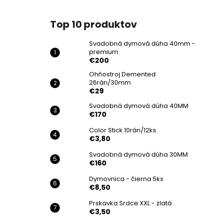
Top 10 produktov
Svadobná dymová dúha 40mm -
premium
€200
Ohňostroj Demented
26rán/30mm
€29
Svadobná dymová dúha 40MM
€170
Color Stick 10rán/12ks
€3,80
Svadobná dymová dúha 30MM
€160
Dymovnica - čierna 5ks
€8,50
Prskavka Srdce XXL - zlatá
€3,50