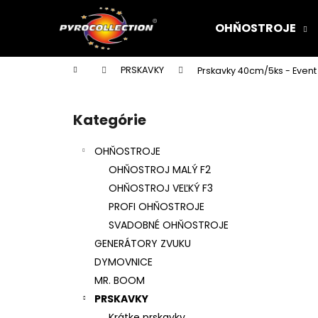
K
Prejsť
na
o
OHŇOSTROJE
obsah
Späť
Späť
š
do
do
í
Domov
PRSKAVKY
Prskavky 40cm/5ks - Event
k
obchodu
obchodu
B
o
Kategórie
Preskočiť
č
kategórie
n
OHŇOSTROJE
ý
OHŇOSTROJ MALÝ F2
p
OHŇOSTROJ VEĽKÝ F3
a
PROFI OHŇOSTROJE
n
SVADOBNÉ OHŇOSTROJE
e
GENERÁTORY ZVUKU
l
DYMOVNICE
MR. BOOM
PRSKAVKY
Krátke prskavky