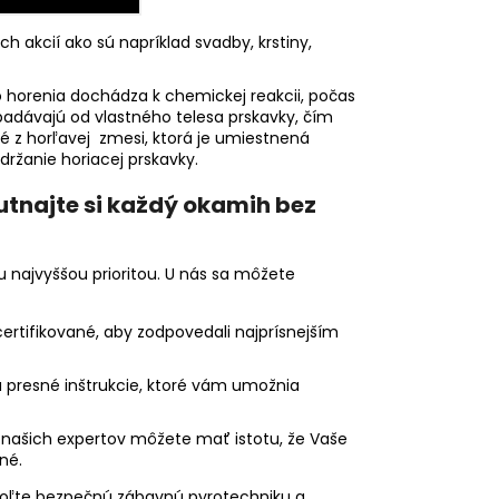
h akcií ako sú napríklad svadby, krstiny,
o horenia dochádza k chemickej reakcii, počas
dpadávajú od vlastného telesa prskavky, čím
né z horľavej zmesi, ktorá je umiestnená
držanie horiacej prskavky.
tnajte si každý okamih bez
 najvyššou prioritou. U nás sa môžete
ertifikované, aby zodpovedali najprísnejším
presné inštrukcie, ktoré vám umožnia
našich expertov môžete mať istotu, že Vaše
né.
voľte bezpečnú zábavnú pyrotechniku a