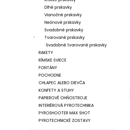
SVADOBNÁ DYMOVÁ DÚHA 40MM -
PREMIUM
Dlhé prskavky
€200
Vianočné prskavky
Neónové prskavky
Svadobné prskavky
Tvarované prskavky
Svadobné tvarované prskavky
RAKETY
RÍMSKE SVIECE
FONTÁNY
POCHODNE
CHLAPEC ALEBO DIEVČA
KONFETY A STUHY
PAPIEROVÉ OHŇOSTROJE
INTERIÉROVÁ PYROTECHNIKA
PYROSHOOTER MAX SHOT
PYROTECHNICKÉ ZOSTAVY