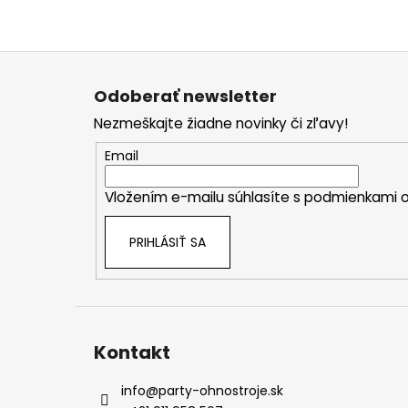
Z
á
Odoberať newsletter
p
Nezmeškajte žiadne novinky či zľavy!
ä
t
Email
i
Vložením e-mailu súhlasíte s
podmienkami o
e
PRIHLÁSIŤ SA
Kontakt
info
@
party-ohnostroje.sk