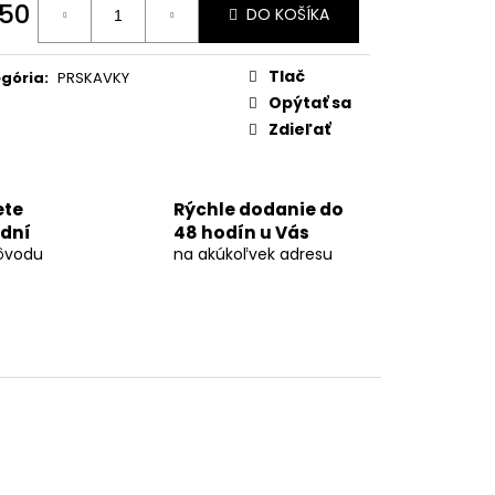
OVÁ DÚHA 40MM
,50
DO KOŠÍKA
otková
:
Tlač
gória
:
PRSKAVKY
Opýtať sa
Zdieľať
ete
Rýchle dodanie do
 dní
48 hodín u Vás
ôvodu
na akúkoľvek adresu