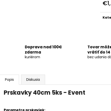
OHŇOSTROJ DEMENTED 26RÁN/30MM
SVADOBNÁ DYM
€1
€29
€170
Jedn
cena
Kate
Doprava nad 100€
Tovar môž
zdarma
vrátiť do 14
kuriérom
bez udania d
Popis
Diskusia
Prskavky 40cm 5ks - Event
Parametre prskaviek: