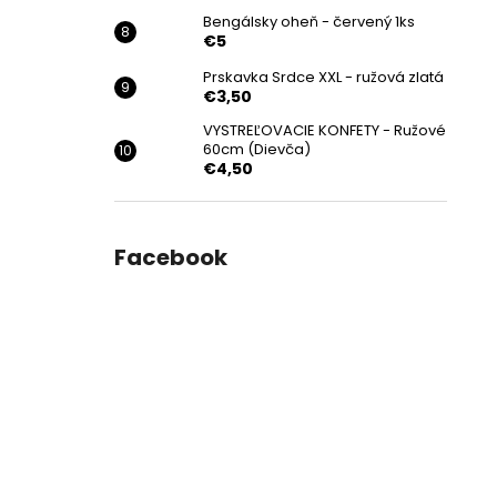
Bengálsky oheň - červený 1ks
€5
Prskavka Srdce XXL - ružová zlatá
€3,50
VYSTREĽOVACIE KONFETY - Ružové
60cm (Dievča)
€4,50
Facebook