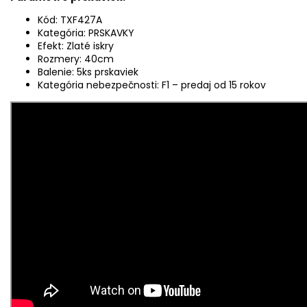
Kód: TXF427A
Kategória: PRSKAVKY
Efekt: Zlaté iskry
Rozmery: 40cm
Balenie: 5ks prskaviek
Kategória nebezpečnosti: F1 – predaj od 15 rokov