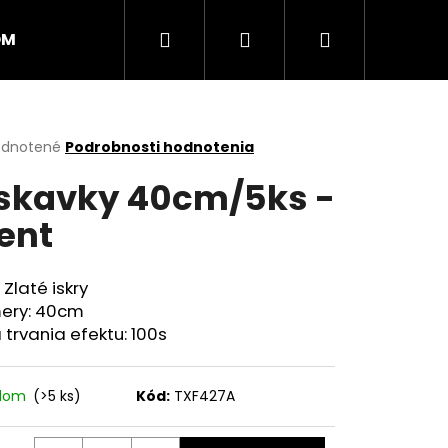
Hľadať
Prihlásenie
Nákupný
OM
PRSKAVKY
RAKETY
RÍMSKE SVIECE
košík
erné
dnotené
Podrobnosti hodnotenia
tenie
skavky 40cm/5ks -
ktu
ent
ičiek.
 Zlaté iskry
ery: 40cm
trvania efektu: 100s
Nasledujúce
adom
(>5 ks)
Kód:
TXF427A