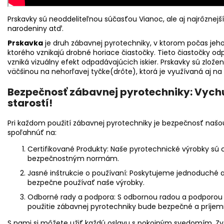
Prskavky sú neoddeliteľnou súčasťou Vianoc, ale aj najrôznejšíc
narodeniny atď.
Prskavka
je druh zábavnej pyrotechniky, v ktorom počas jeh
ktorého vznikajú drobné horiace čiastočky. Tieto čiastočky o
vzniká vizuálny efekt odpadávajúcich iskier. Prskavky sú zlože
väčšinou na nehorľavej tyčke(drôte), ktorá je využívaná aj na 
Bezpečnosť zábavnej pyrotechniky: Vychu
starostí!
Pri každom použití zábavnej pyrotechniky je bezpečnosť našou
spoľahnúť na:
Certifikované Produkty:
Naše pyrotechnické výrobky sú c
bezpečnostným normám.
Jasné inštrukcie o používaní:
Poskytujeme jednoduché a 
bezpečne používať naše výrobky.
Odborné rady a podpora:
S odbornou radou a podporou 
použitie zábavnej pyrotechniky bude bezpečné a príjem
S nami si môžete užiť každú oslavu s pokojným svedomím. Z