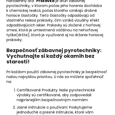
narodeniny atď.
Prskavka
je druh zábavnej
pyrotechniky, v ktorom počas jeho horenia dochádza
k chemickej reakcii, počas ktorého vznikajú drobné
horiace čiastočky. Tieto čiastočky odpadávajú od
vlastného telesa prskavky, čím vzniká vizuálny efekt
odpadávajúcich iskier. Prskavky sú zložené z horľavej
zmesi, ktorá je umiestnená väčšinou na nehorľavej
tyčke(drôte), ktorá je využívaná aj na držanie horiacej
prskavky.
Bezpečnosť zábavnej pyrotechniky:
Vychutnajte si každý okamih bez
starostí!
Pri každom použití zábavnej pyrotechniky je bezpečnosť
našou najvyššou prioritou. U nás sa môžete spoľahnúť
na:
Certifikované Produkty:
Naše pyrotechnické
výrobky sú certifikované, aby zodpovedali
najprísnejším bezpečnostným normám.
Jasné inštrukcie o používaní:
Poskytujeme
jednoduché a presné inštrukcie, ktoré vám