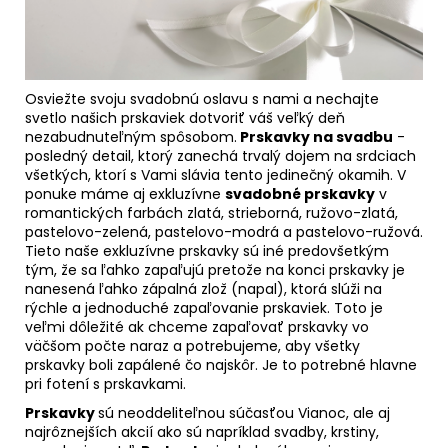
Osviežte svoju svadobnú oslavu s nami a nechajte
svetlo našich prskaviek dotvoriť váš veľký deň
nezabudnuteľným spôsobom.
Prskavky na svadbu
-
posledný detail, ktorý zanechá trvalý dojem na srdciach
všetkých, ktorí s Vami slávia tento jedinečný okamih. V
ponuke máme aj exkluzívne
svadobné prskavky
v
romantických farbách zlatá, strieborná, ružovo-zlatá,
pastelovo-zelená, pastelovo-modrá a pastelovo-ružová.
Tieto naše exkluzívne prskavky sú iné predovšetkým
tým, že sa ľahko zapaľujú pretože na konci prskavky je
nanesená ľahko zápalná zlož (napal), ktorá slúži na
rýchle a jednoduché zapaľovanie prskaviek. Toto je
veľmi dôležité ak chceme zapaľovať prskavky vo
väčšom počte naraz a potrebujeme, aby všetky
prskavky boli zapálené čo najskôr. Je to potrebné hlavne
pri fotení s prskavkami.
Prskavky
sú neoddeliteľnou súčasťou Vianoc, ale aj
najrôznejších akcií ako sú napríklad svadby, krstiny,