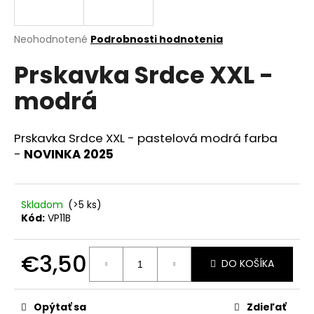
á
j
Priemerné
Neohodnotené
Podrobnosti hodnotenia
s
hodnotenie
Prskavka Srdce XXL -
produktu
ť
je
?
modrá
0,0
z
5
hviezdičiek.
Prskavka Srdce XXL - pastelová modrá farba
-
NOVINKA 2025
HĽADAŤ
Skladom
(>5 ks)
Kód:
VP11B
O
d
p
€3,50
DO KOŠÍKA
o
Jednotková
r
cena:
ú
Opýtať sa
Zdieľať