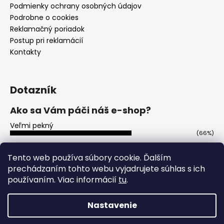
Podmienky ochrany osobných údajov
Podrobne o cookies
Reklamačný poriadok
Postup pri reklamácií
Kontakty
Dotazník
Ako sa Vám páči náš e-shop?
Veľmi pekný
(66%)
Ujde to
(13%)
Tento web používa súbory cookie. Ďalším
prechádzaním tohto webu vyjadrujete súhlas s ich
Nepáči sa mi
(21%)
používaním. Viac informácií
tu
.
Počet hlasov:
113
Nastavenie
Vytvoril Shoptet