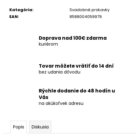
č
a
Kategória
:
Svadobné prskavky
m
EAN
:
8588004059979
e
Doprava nad 100€ zdarma
COLOR
kuriérom
STICK
10RÁN/12KS
€3,80
Tovar môžete vrátiť do 14 dní
bez udania dôvodu
Rýchle dodanie do 48 hodín u
Vás
na akúkoľvek adresu
Popis
Diskusia