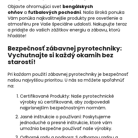
Objavte ohromujúci svet
bengálskych
ohňov
a
futbalových pochodní
. Naša široká ponuka
Vám ponúka najkvalitnejšie produkty pre osvetlenie a
atmosféru pre Vaše špeciálne udalosti. Nakupujte teraz
a pridajte do vašich zážitkov energiu a zábavu, ktorú
hľadáte!
Bezpečnosť zábavnej pyrotechniky:
Vychutnajte si každý okamih bez
starostí!
Pri každom použití zábavnej pyrotechniky je bezpečnosť
našou najvyššou prioritou. U nás sa môžete spoľahnúť
na:
Certifikované Produkty:
Naše pyrotechnické
výrobky sú certifikované, aby zodpovedali
najprísnejším bezpečnostným normám.
Jasné inštrukcie o používaní:
Poskytujeme
jednoduché a presné inštrukcie, ktoré vám
umožnia bezpečne používať naše výrobky.
Odborné rady a podpora:
S odbornou radou a