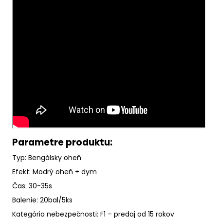
Parametre produktu:
Typ: Bengálsky oheň
Efekt: Modrý oheň + dym
Čas: 30-35s
Balenie: 20bal/5ks
Kategória nebezpečnosti: F1 – predaj od 15 rokov