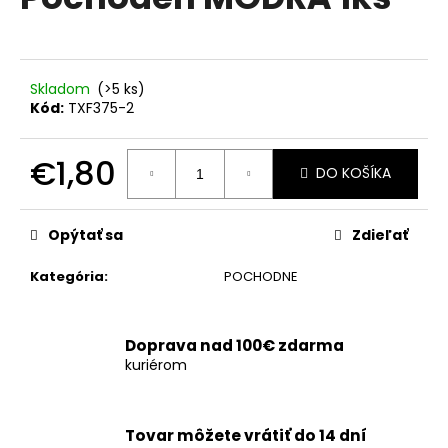
je
á
0,0
z
j
5
s
hviezdičiek.
Skladom
(>5 ks)
ť
Kód:
TXF375-2
?
€1,80
DO KOŠÍKA
Jednotková
cena:
HĽADAŤ
Opýtať sa
Zdieľať
Kategória
:
POCHODNE
O
d
Doprava nad 100€ zdarma
p
kuriérom
o
r
ú
Tovar môžete vrátiť do 14 dní