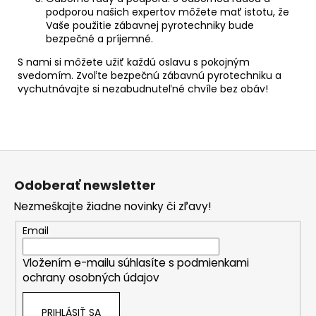
podporou našich expertov môžete mať istotu, že
Vaše použitie zábavnej pyrotechniky bude
bezpečné a príjemné.
S nami si môžete užiť každú oslavu s pokojným
svedomím. Zvoľte bezpečnú zábavnú pyrotechniku a
vychutnávajte si nezabudnuteľné chvíle bez obáv!
Z
á
Odoberať newsletter
p
Nezmeškajte žiadne novinky či zľavy!
ä
t
Email
i
Vložením e-mailu súhlasíte s
podmienkami
e
ochrany osobných údajov
PRIHLÁSIŤ SA