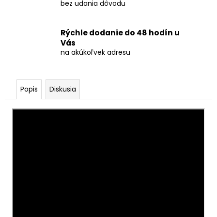
č
bez udania dôvodu
a
m
e
Rýchle dodanie do 48 hodín u
Vás
na akúkoľvek adresu
PRSKAVKY
SRDCE
GOLD
2KS
Popis
Diskusia
-
ČÍNA
€0