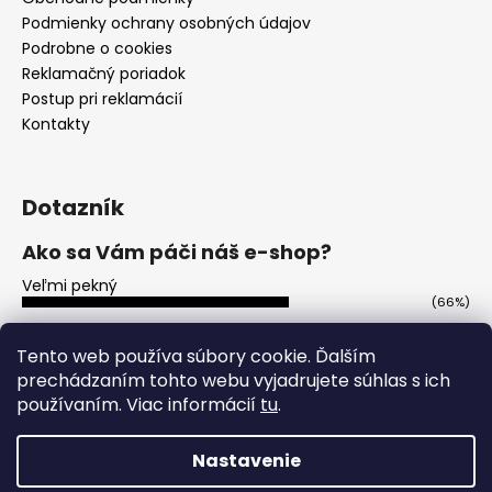
Podmienky ochrany osobných údajov
Podrobne o cookies
Reklamačný poriadok
Postup pri reklamácií
Kontakty
Dotazník
Ako sa Vám páči náš e-shop?
Veľmi pekný
(66%)
Ujde to
(13%)
Tento web používa súbory cookie. Ďalším
prechádzaním tohto webu vyjadrujete súhlas s ich
Nepáči sa mi
(21%)
používaním. Viac informácií
tu
.
Počet hlasov:
113
Nastavenie
Vytvoril Shoptet