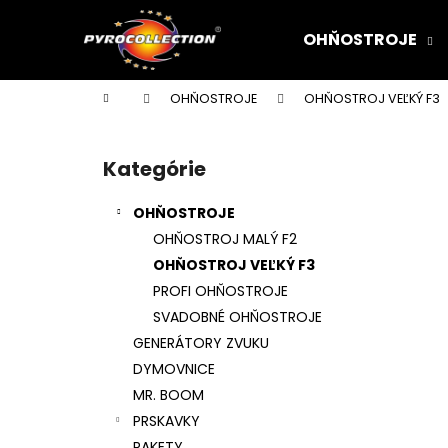
K
Prejsť
na
o
OHŇOSTROJE
obsah
Späť
Späť
š
do
do
í
Domov
OHŇOSTROJE
OHŇOSTROJ VEĽKÝ F3
k
obchodu
obchodu
B
o
Kategórie
Preskočiť
č
kategórie
n
OHŇOSTROJE
ý
OHŇOSTROJ MALÝ F2
p
OHŇOSTROJ VEĽKÝ F3
a
PROFI OHŇOSTROJE
n
SVADOBNÉ OHŇOSTROJE
e
GENERÁTORY ZVUKU
l
DYMOVNICE
MR. BOOM
PRSKAVKY
RAKETY