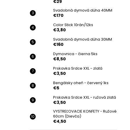
€29
Svadobná dymová dúha 40MM
€170
Color Stick 10rán/12ks
€3,80
Svadobná dymová dúha 30MM
€160
Dymovnica - čierna 5ks
€8,50
Prskavka Srdce XXL - zlatá
€3,50
Bengálsky oheň - červený 1ks
€5
Prskavka Srdce XXL - ružová zlatá
€3,50
VYSTREĽOVACIE KONFETY - Ružové
60cm (Dievča)
€4,50