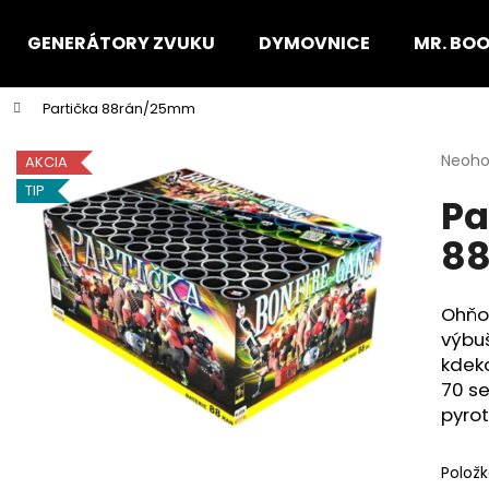
GENERÁTORY ZVUKU
DYMOVNICE
MR. BO
Partička 88rán/25mm
Čo potrebujete nájsť?
Priem
Neoho
AKCIA
hodno
TIP
Pa
produ
HĽADAŤ
je
8
0,0
z
5
Odporúčame
hviezd
Ohňo
výbuš
kdeko
70 s
pyrot
Polož