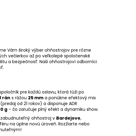
me Vám široký výber ohňostrojov pre rôzne
mných večierkov až po veľkolepé spoločenské
alitu a bezpečnosť. Naši ohňostrojoví odborníci
ť.
spoločník pre každú oslavu, ktorá túži po
8 rán
s rážou
25 mm
a ponúkne efektový mix
(predaj od 21 rokov) a disponuje ADR
0 g
– čo zaručuje plný efekt a dynamiku show.
zabudnuteľný ohňostroj v
Bardejove
,
féru na úplne novú úroveň. Rozžiarte nebo
nuteľným!