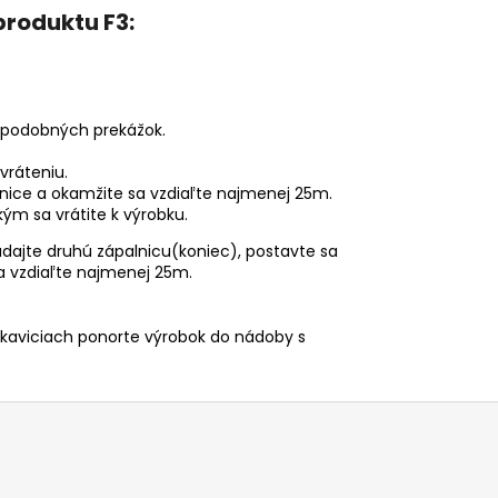
produktu F3:
o podobných prekážok.
vráteniu.
lnice a okamžite sa vzdiaľte najmenej 25m.
kým sa vrátite k výrobku.
dajte druhú zápalnicu(koniec), postavte sa
a vzdiaľte najmenej 25m.
rukaviciach ponorte výrobok do nádoby s