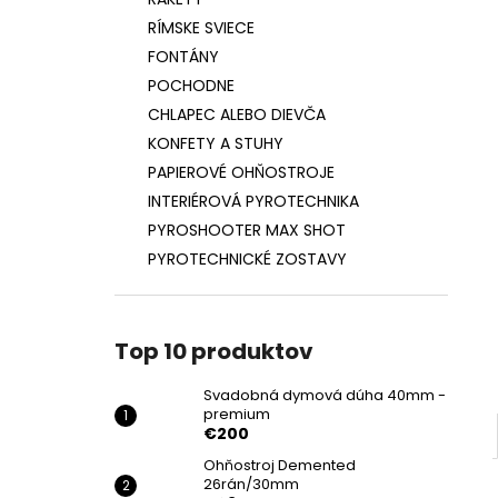
SVADOBNÁ DYMOVÁ DÚHA 40MM -
PREMIUM
RÍMSKE SVIECE
€200
FONTÁNY
POCHODNE
CHLAPEC ALEBO DIEVČA
KONFETY A STUHY
PAPIEROVÉ OHŇOSTROJE
INTERIÉROVÁ PYROTECHNIKA
PYROSHOOTER MAX SHOT
PYROTECHNICKÉ ZOSTAVY
Top 10 produktov
Svadobná dymová dúha 40mm -
premium
€200
Ohňostroj Demented
26rán/30mm