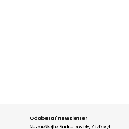
Z
á
Odoberať newsletter
p
Nezmeškajte žiadne novinky či zľavy!