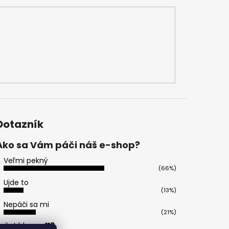
Dotazník
Ako sa Vám páči náš e-shop?
Veľmi pekný
(66%)
Ujde to
(13%)
Nepáči sa mi
(21%)
očet hlasov:
113