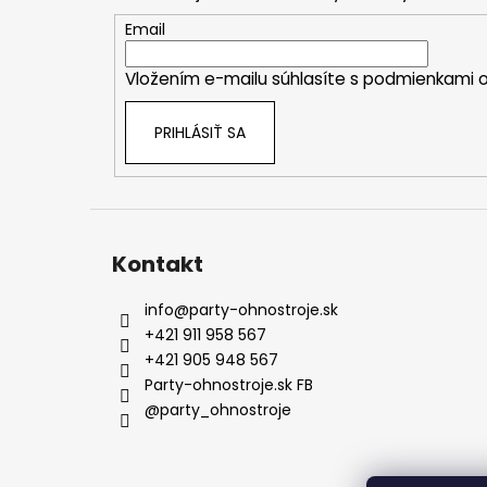
ä
t
Email
i
Vložením e-mailu súhlasíte s
podmienkami o
e
PRIHLÁSIŤ SA
Kontakt
info
@
party-ohnostroje.sk
+421 911 958 567
+421 905 948 567
Party-ohnostroje.sk FB
@party_ohnostroje