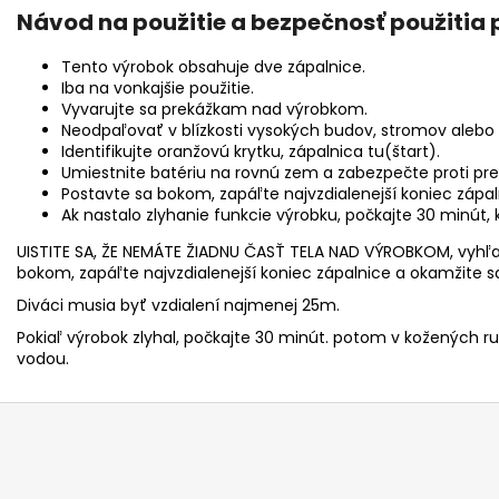
Návod na použitie a bezpečnosť použitia 
Tento výrobok obsahuje dve zápalnice.
Iba na vonkajšie použitie.
Vyvarujte sa prekážkam nad výrobkom.
Neodpaľovať v blízkosti vysokých budov, stromov aleb
Identifikujte oranžovú krytku, zápalnica tu(štart).
Umiestnite batériu na rovnú zem a zabezpečte proti pre
Postavte sa bokom, zapáľte najvzdialenejší koniec zápa
Ak nastalo zlyhanie funkcie výrobku, počkajte 30 minút, 
UISTITE SA, ŽE NEMÁTE ŽIADNU ČASŤ TELA NAD VÝROBKOM, vyhľa
bokom, zapáľte najvzdialenejší koniec zápalnice a okamžite s
Diváci musia byť vzdialení najmenej 25m.
Pokiaľ výrobok zlyhal, počkajte 30 minút. potom v kožených 
vodou.