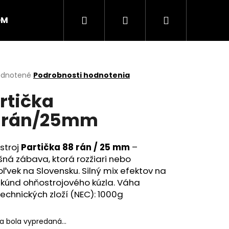
Hľadať
Prihlásenie
Nákupný
OM
PRSKAVKY
RAKETY
RÍMSKE SVIECE
košík
erné
dnotené
Podrobnosti hodnotenia
tenie
rtička
ktu
8rán/25mm
ičiek.
stroj
Partička 88 rán / 25 mm
–
ná zábava, ktorá rozžiari nebo
ľvek na Slovensku. Silný mix efektov na
ekúnd ohňostrojového kúzla. Váha
echnických zloží (NEC): 1000g
Nasledujúce
ka bola vypredaná…