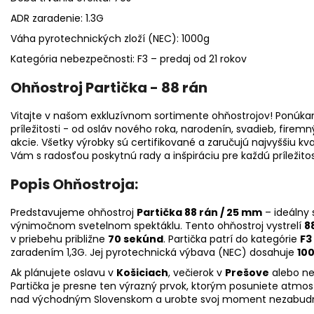
ADR zaradenie: 1.3G
Váha pyrotechnických zloží (NEC): 1000g
Kategória nebezpečnosti: F3 – predaj od 21 rokov
Ohňostroj Partička - 88 rán
Vitajte v našom exkluzívnom sortimente ohňostrojov! Ponúka
príležitosti - od osláv nového roka, narodenín, svadieb, fire
akcie. Všetky výrobky sú certifikované a zaručujú najvyššiu kv
Vám s radosťou poskytnú rady a inšpiráciu pre každú príležitos
Popis Ohňostroja:
Predstavujeme ohňostroj
Partička 88 rán / 25 mm
– ideálny 
výnimočnom svetelnom spektáklu. Tento ohňostroj vystrelí
8
v priebehu približne
70 sekúnd
.
Partička patrí do kategórie
F3
zaradením 1,3G.
Jej pyrotechnická výbava (NEC) dosahuje
100
Ak plánujete oslavu v
Košiciach
, večierok v
Prešove
alebo ne
Partička je presne ten výrazný prvok, ktorým posuniete atmos
nad východným Slovenskom a urobte svoj moment nezabud