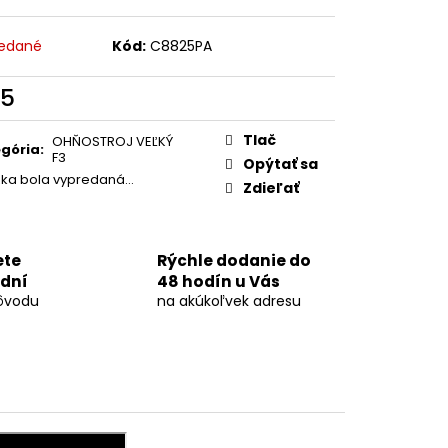
OVÁ DÚHA 40MM
edané
Kód:
C8825PA
5
otková
:
Tlač
OHŇOSTROJ VEĽKÝ
gória
:
F3
Opýtať sa
žka bola vypredaná…
Zdieľať
ete
Rýchle dodanie do
 dní
48 hodín u Vás
ôvodu
na akúkoľvek adresu