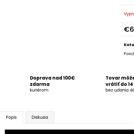
OHŇOSTROJ DEMENTED 26RÁN/30MM
SVADOBNÁ DYM
€29
€170
Vypr
€6
Jedn
cena
Kate
Polo
Doprava nad 100€
Tovar môž
zdarma
vrátiť do 14
kuriérom
bez udania d
Popis
Diskusia