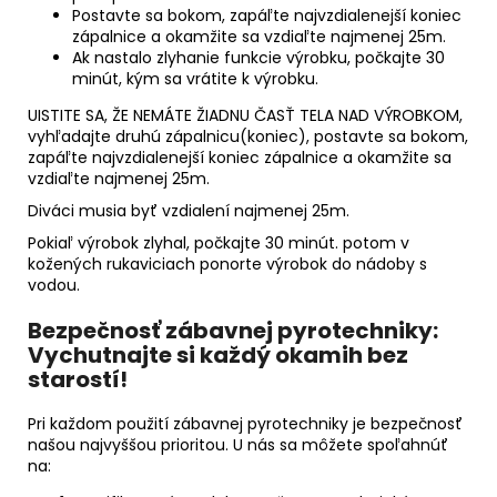
Postavte sa bokom, zapáľte najvzdialenejší koniec
zápalnice a okamžite sa vzdiaľte najmenej 25m.
Ak nastalo zlyhanie funkcie výrobku, počkajte 30
minút, kým sa vrátite k výrobku.
UISTITE SA, ŽE NEMÁTE ŽIADNU ČASŤ TELA NAD VÝROBKOM,
vyhľadajte druhú zápalnicu(koniec), postavte sa bokom,
zapáľte najvzdialenejší koniec zápalnice a okamžite sa
vzdiaľte najmenej 25m.
Diváci musia byť vzdialení najmenej 25m.
Pokiaľ výrobok zlyhal, počkajte 30 minút. potom v
kožených rukaviciach ponorte výrobok do nádoby s
vodou.
Bezpečnosť zábavnej pyrotechniky:
Vychutnajte si každý okamih bez
starostí!
Pri každom použití zábavnej pyrotechniky je bezpečnosť
našou najvyššou prioritou. U nás sa môžete spoľahnúť
na: