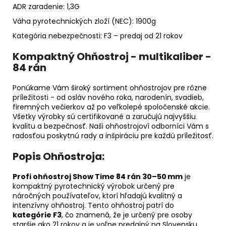
ADR zaradenie: 1,3G
Váha pyrotechnických zloží (NEC): 1900g
Kategória nebezpečnosti: F3 – predaj od 21 rokov
Kompaktný Ohňostroj - multikaliber -
84 rán
Ponúkame Vám široký sortiment ohňostrojov pre rôzne
príležitosti - od osláv nového roka, narodenín, svadieb,
firemných večierkov až po veľkolepé spoločenské akcie.
Všetky výrobky sú certifikované a zaručujú najvyššiu
kvalitu a bezpečnosť. Naši ohňostrojoví odborníci Vám s
radosťou poskytnú rady a inšpiráciu pre každú príležitosť.
Popis Ohňostroja:
Profi ohňostroj Show Time 84 rán 30–50 mm
je
kompaktný pyrotechnický výrobok určený pre
náročných používateľov, ktorí hľadajú kvalitný a
intenzívny ohňostroj. Tento ohňostroj patrí do
kategórie F3
, čo znamená, že je určený pre osoby
staršie ako 21 rokov a je voľne predajný na Slovensku.