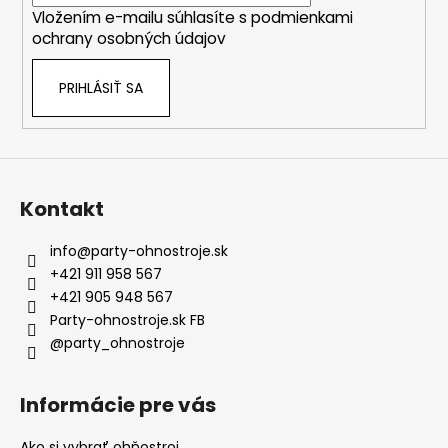
i
Vložením e-mailu súhlasíte s
podmienkami
e
ochrany osobných údajov
PRIHLÁSIŤ SA
Kontakt
info
@
party-ohnostroje.sk
+421 911 958 567
+421 905 948 567
Party-ohnostroje.sk FB
@party_ohnostroje
Informácie pre vás
Ako si vybrať ohňostroj