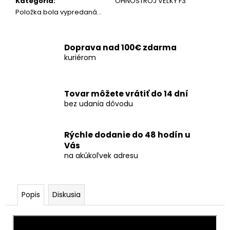
č
Kategória
:
OHŇOSTROJ VEĽKÝ F3
a
Položka bola vypredaná…
m
e
Doprava nad 100€ zdarma
kuriérom
PRSKAVKA
SRDCE
XXL
-
Tovar môžete vrátiť do 14 dní
ZLATÁ
bez udania dôvodu
€3,50
Rýchle dodanie do 48 hodín u
Vás
na akúkoľvek adresu
Popis
Diskusia