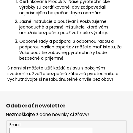
Certifikované Produkty:
Naše pyrotechnické
výrobky sú certifikované, aby zodpovedali
najprísnejším bezpečnostným normám.
Jasné inštrukcie o používaní:
Poskytujeme
jednoduché a presné inštrukcie, ktoré vám
umožnia bezpečne používať naše výrobky.
Odborné rady a podpora:
S odbornou radou a
podporou našich expertov môžete mať istotu, že
Vaše použitie zábavnej pyrotechniky bude
bezpečné a príjemné.
S nami si môžete užiť každú oslavu s pokojným
svedomím. Zvoľte bezpečnú zábavnú pyrotechniku a
vychutnávajte si nezabudnuteľné chvíle bez obáv!
Z
á
Odoberať newsletter
p
Nezmeškajte žiadne novinky či zľavy!
ä
t
Email