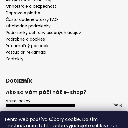
Ohňostroje a bezpečnosť
Doprava a platba
Často kladené otázky FAQ
Obchodné podmienky
Podmienky ochrany osobných údajov
Podrobne o cookies
Reklamačný poriadok
Postup pri reklamácií
Kontakty
Dotazník
Ako sa Vám páči náš e-shop?
Veľmi pekný
(66%)
Ujde to
(13%)
Tento web používa súbory cookie. Ďalším
prechádzaním tohto webu vyjadrujete súhlas s ich
Nepáči sa mi