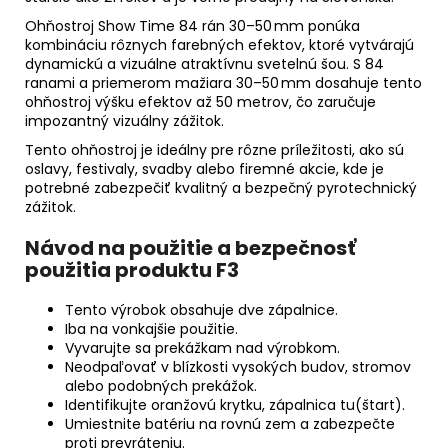
Ohňostroj Show Time 84 rán 30–50 mm ponúka
kombináciu rôznych farebných efektov, ktoré vytvárajú
dynamickú a vizuálne atraktívnu svetelnú šou. S 84
ranami a priemerom mažiara 30–50 mm dosahuje tento
ohňostroj výšku efektov až 50 metrov, čo zaručuje
impozantný vizuálny zážitok.
Tento ohňostroj je ideálny pre rôzne príležitosti, ako sú
oslavy, festivaly, svadby alebo firemné akcie, kde je
potrebné zabezpečiť kvalitný a bezpečný pyrotechnický
zážitok.
Návod na použitie a bezpečnosť
použitia produktu F3
Tento výrobok obsahuje dve zápalnice.
Iba na vonkajšie použitie.
Vyvarujte sa prekážkam nad výrobkom.
Neodpaľovať v blízkosti vysokých budov, stromov
alebo podobných prekážok.
Identifikujte oranžovú krytku, zápalnica tu(štart).
Umiestnite batériu na rovnú zem a zabezpečte
proti prevráteniu.