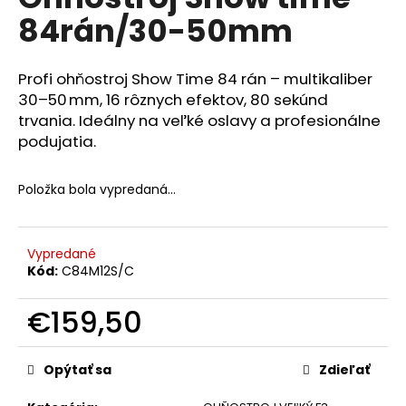
je
A
á
84rán/30-50mm
0,0
z
j
R
5
s
hviezdičiek.
Profi ohňostroj Show Time 84 rán – multikaliber
M
ť
30–50 mm, 16 rôznych efektov, 80 sekúnd
?
trvania. Ideálny na veľké oslavy a profesionálne
O
podujatia.
Položka bola vypredaná…
HĽADAŤ
Vypredané
Kód:
C84M12S/C
O
d
€159,50
p
Jednotková
o
cena:
r
Opýtať sa
Zdieľať
ú