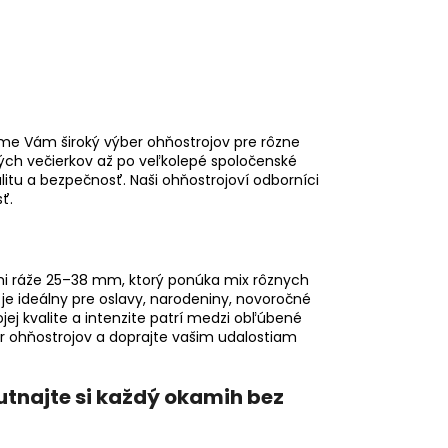
me Vám široký výber ohňostrojov pre rôzne
mných večierkov až po veľkolepé spoločenské
alitu a bezpečnosť. Naši ohňostrojoví odborníci
ť.
mi ráže 25–38 mm, ktorý ponúka mix rôznych
 je ideálny pre oslavy, narodeniny, novoročné
jej kvalite a intenzite patrí medzi obľúbené
er ohňostrojov a doprajte vašim udalostiam
tnajte si každý okamih bez