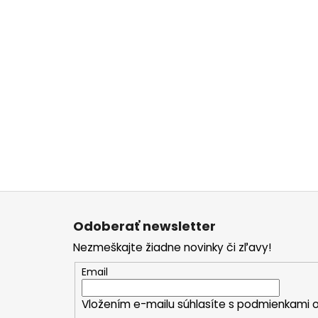
Z
á
Odoberať newsletter
p
Nezmeškajte žiadne novinky či zľavy!
ä
t
Email
i
Vložením e-mailu súhlasíte s
podmienkami o
e