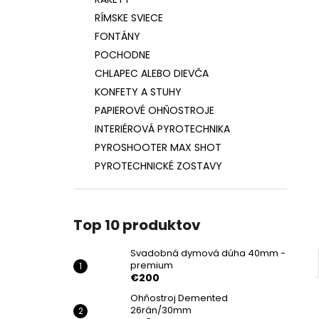
SVADOBNÁ DYMOVÁ DÚHA 40MM -
PREMIUM
RÍMSKE SVIECE
€200
FONTÁNY
POCHODNE
CHLAPEC ALEBO DIEVČA
KONFETY A STUHY
PAPIEROVÉ OHŇOSTROJE
INTERIÉROVÁ PYROTECHNIKA
PYROSHOOTER MAX SHOT
PYROTECHNICKÉ ZOSTAVY
Top 10 produktov
Svadobná dymová dúha 40mm -
premium
€200
Ohňostroj Demented
26rán/30mm