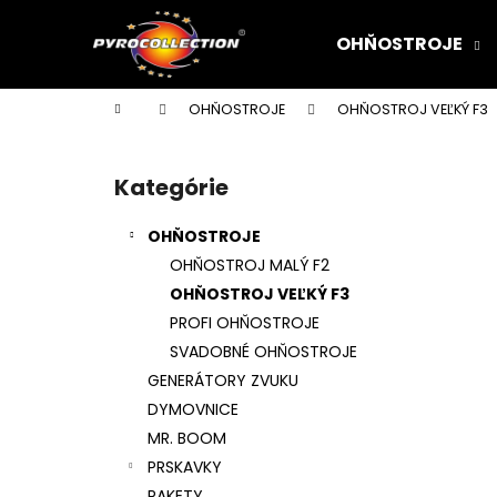
K
Prejsť
na
o
OHŇOSTROJE
obsah
Späť
Späť
š
do
do
í
Domov
OHŇOSTROJE
OHŇOSTROJ VEĽKÝ F3
k
obchodu
obchodu
B
o
Kategórie
Preskočiť
č
kategórie
n
OHŇOSTROJE
ý
OHŇOSTROJ MALÝ F2
p
OHŇOSTROJ VEĽKÝ F3
a
PROFI OHŇOSTROJE
n
SVADOBNÉ OHŇOSTROJE
e
GENERÁTORY ZVUKU
l
DYMOVNICE
MR. BOOM
PRSKAVKY
RAKETY