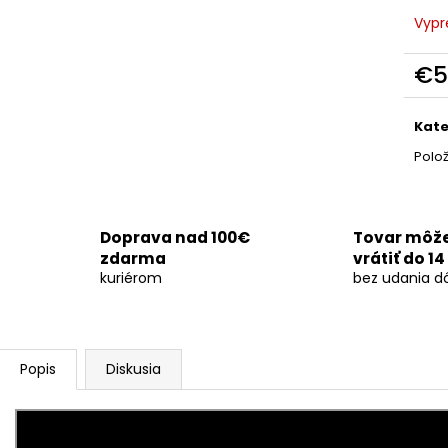
OHŇOSTROJ DEMENTED 26RÁN/30MM
SVADOBNÁ DYM
Vypr
€29
€170
€5
Jedn
cena
Kate
Polo
Doprava nad 100€
Tovar môž
zdarma
vrátiť do 14
kuriérom
bez udania d
Popis
Diskusia