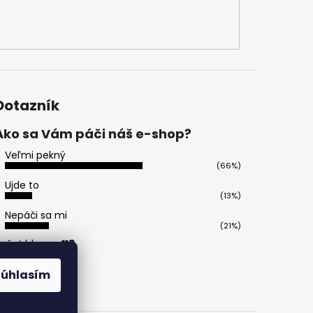
Dotazník
Ako sa Vám páči náš e-shop?
Veľmi pekný
(66%)
Ujde to
(13%)
Nepáči sa mi
(21%)
očet hlasov:
113
Súhlasím