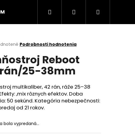
Hľadať
Prihlásenie
Nákupný
OM
PRSKAVKY
RAKETY
RÍMSKE SVIECE
košík
erné
dnotené
Podrobnosti hodnotenia
tenie
ňostroj Reboot
ktu
2rán/25-38mm
ičiek.
troj multikaliber, 42 rán, ráže 25–38
fekty: ,mix rôznych efektov. Doba
ia: 50 sekúnd. Kategória nebezpečnosti:
predaj od 21 rokov.
Nasledujúce
ka bola vypredaná…