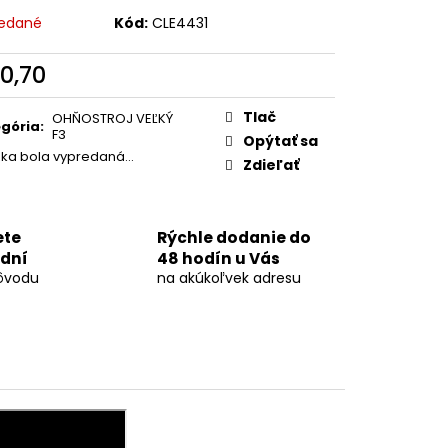
OVÁ DÚHA 40MM
edané
Kód:
CLE4431
0,70
otková
:
Tlač
OHŇOSTROJ VEĽKÝ
gória
:
F3
Opýtať sa
žka bola vypredaná…
Zdieľať
ete
Rýchle dodanie do
 dní
48 hodín u Vás
ôvodu
na akúkoľvek adresu