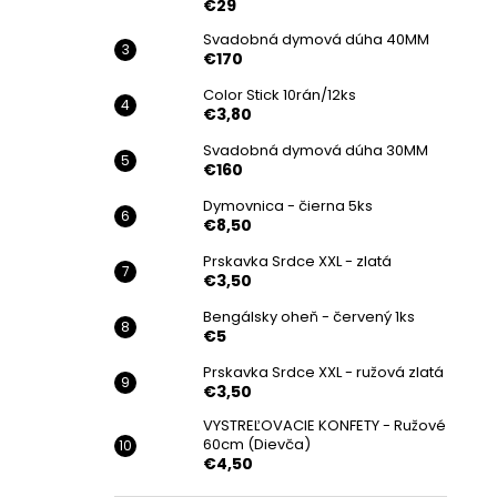
€29
Svadobná dymová dúha 40MM
€170
Color Stick 10rán/12ks
€3,80
Svadobná dymová dúha 30MM
€160
Dymovnica - čierna 5ks
€8,50
Prskavka Srdce XXL - zlatá
€3,50
Bengálsky oheň - červený 1ks
€5
Prskavka Srdce XXL - ružová zlatá
€3,50
VYSTREĽOVACIE KONFETY - Ružové
60cm (Dievča)
€4,50