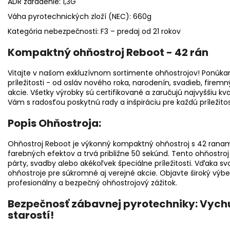
ADR zaradenie: 1,3G
Váha pyrotechnických zloží (NEC): 660g
Kategória nebezpečnosti: F3 – predaj od 21 rokov
Kompaktný ohňostroj Reboot - 42 rán
Vitajte v našom exkluzívnom sortimente ohňostrojov! Ponúka
príležitosti - od osláv nového roka, narodenín, svadieb, fire
akcie. Všetky výrobky sú certifikované a zaručujú najvyššiu kv
Vám s radosťou poskytnú rady a inšpiráciu pre každú príležitos
Popis Ohňostroja:
Ohňostroj Reboot je výkonný kompaktný ohňostroj s 42 rana
farebných efektov a trvá približne 50 sekúnd. Tento ohňostroj
párty, svadby alebo akékoľvek špeciálne príležitosti. Vďaka svo
ohňostroje pre súkromné aj verejné akcie. Objavte široký výb
profesionálny a bezpečný ohňostrojový zážitok.
Bezpečnosť zábavnej pyrotechniky: Vychu
starostí!