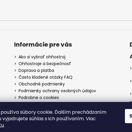
Informácie pre vás
Ako si vybrať ohňostroj
Ohňostroje a bezpečnosť
Doprava a platba
Často kladené otázky FAQ
Obchodné podmienky
Podmienky ochrany osobných údajov
Podrobne o cookies
P
Reklamačný poriadok
Postup pri reklamácií
používa súbory cookie. Ďalším prechádzaním
Kontakty
 vyjadrujete súhlas s ich používaním. Viac
tu
.