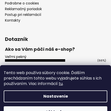
Podrobne o cookies
Reklamačný poriadok
Postup pri reklamácií
Kontakty
Dotazník
Ako sa Vám páči náš e-shop?
Veľmi pekný
(66%)
Ujde to
(13%)
Tento web používa súbory cookie. Ďalším
prechádzaním tohto webu vyjadrujete súhlas s ich
Nepáči sa mi
(21%)
používaním. Viac informácií
tu
.
Počet hlasov:
113
Nastavenie
Vytvoril Shoptet
Copyright 2026
Party-ohnostroje.sk
. Všetky práva