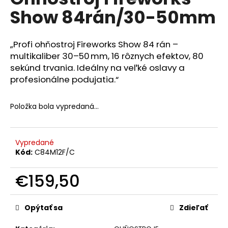
je
A
á
Show 84rán/30-50mm
0,0
z
j
R
5
s
hviezdičiek.
„Profi ohňostroj Fireworks Show 84 rán –
M
ť
multikaliber 30–50 mm, 16 rôznych efektov, 80
?
sekúnd trvania. Ideálny na veľké oslavy a
O
profesionálne podujatia.“
Položka bola vypredaná…
HĽADAŤ
Vypredané
Kód:
C84M12F/C
O
d
€159,50
p
Jednotková
o
cena:
r
Opýtať sa
Zdieľať
ú