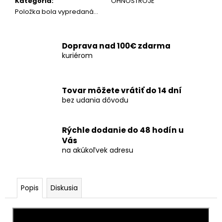
č
Kategória
:
OHŇOSTROJE
a
Položka bola vypredaná…
m
e
Doprava nad 100€ zdarma
kuriérom
BENGÁLSKY
OHEŇ
-
ČERVENÝ
Tovar môžete vrátiť do 14 dní
1KS
bez udania dôvodu
€5
Rýchle dodanie do 48 hodín u
Vás
na akúkoľvek adresu
Popis
Diskusia