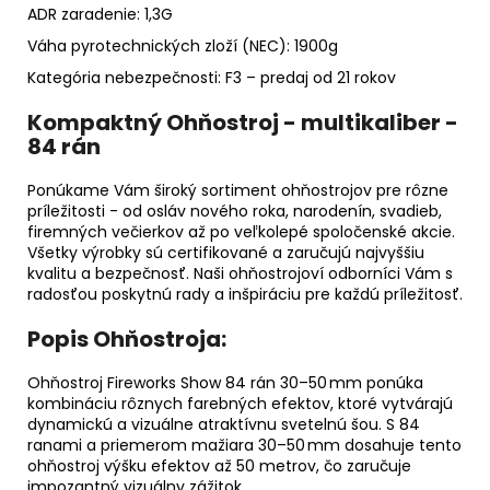
ADR zaradenie: 1,3G
Váha pyrotechnických zloží (NEC): 1900g
Kategória nebezpečnosti: F3 – predaj od 21 rokov
Kompaktný Ohňostroj - multikaliber -
84 rán
Ponúkame Vám široký sortiment ohňostrojov pre rôzne
príležitosti - od osláv nového roka, narodenín, svadieb,
firemných večierkov až po veľkolepé spoločenské akcie.
Všetky výrobky sú certifikované a zaručujú najvyššiu
kvalitu a bezpečnosť. Naši ohňostrojoví odborníci Vám s
radosťou poskytnú rady a inšpiráciu pre každú príležitosť.
Popis Ohňostroja:
Ohňostroj Fireworks Show 84 rán 30–50 mm ponúka
kombináciu rôznych farebných efektov, ktoré vytvárajú
dynamickú a vizuálne atraktívnu svetelnú šou. S 84
ranami a priemerom mažiara 30–50 mm dosahuje tento
ohňostroj výšku efektov až 50 metrov, čo zaručuje
impozantný vizuálny zážitok.