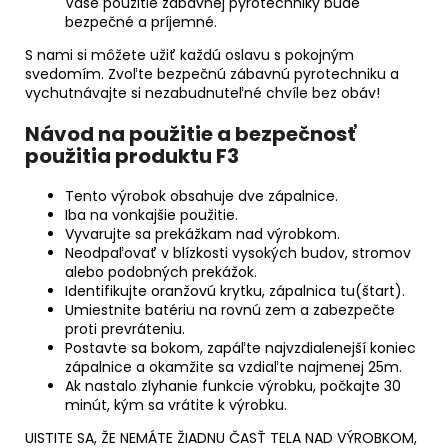
Vaše použitie zábavnej pyrotechniky bude
bezpečné a príjemné.
S nami si môžete užiť každú oslavu s pokojným
svedomím. Zvoľte bezpečnú zábavnú pyrotechniku a
vychutnávajte si nezabudnuteľné chvíle bez obáv!
Návod na použitie a bezpečnosť
použitia produktu F3
Tento výrobok obsahuje dve zápalnice.
Iba na vonkajšie použitie.
Vyvarujte sa prekážkam nad výrobkom.
Neodpaľovať v blízkosti vysokých budov, stromov
alebo podobných prekážok.
Identifikujte oranžovú krytku, zápalnica tu(štart).
Umiestnite batériu na rovnú zem a zabezpečte
proti prevráteniu.
Postavte sa bokom, zapáľte najvzdialenejší koniec
zápalnice a okamžite sa vzdiaľte najmenej 25m.
Ak nastalo zlyhanie funkcie výrobku, počkajte 30
minút, kým sa vrátite k výrobku.
UISTITE SA, ŽE NEMÁTE ŽIADNU ČASŤ TELA NAD VÝROBKOM,