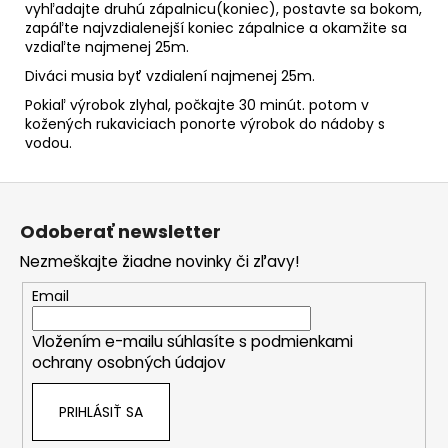
vyhľadajte druhú zápalnicu(koniec), postavte sa bokom,
zapáľte najvzdialenejší koniec zápalnice a okamžite sa
vzdiaľte najmenej 25m.
Diváci musia byť vzdialení najmenej 25m.
Pokiaľ výrobok zlyhal, počkajte 30 minút. potom v
kožených rukaviciach ponorte výrobok do nádoby s
vodou.
Z
á
Odoberať newsletter
p
Nezmeškajte žiadne novinky či zľavy!
ä
t
Email
i
Vložením e-mailu súhlasíte s
podmienkami
e
ochrany osobných údajov
PRIHLÁSIŤ SA