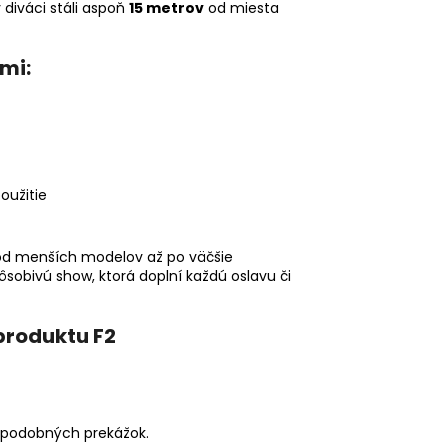
 diváci stáli aspoň
15 metrov
od miesta
mi:
oužitie
od menších modelov až po väčšie
ôsobivú show, ktorá doplní každú oslavu či
produktu F2
o podobných prekážok.