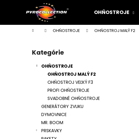
K
Prejsť
na
o
OHŇOSTROJE
obsah
Späť
Späť
š
do
do
í
Domov
OHŇOSTROJE
OHŇOSTROJ MALÝ F2
k
obchodu
obchodu
B
o
Kategórie
Preskočiť
č
kategórie
n
OHŇOSTROJE
ý
OHŇOSTROJ MALÝ F2
p
OHŇOSTROJ VEĽKÝ F3
a
PROFI OHŇOSTROJE
n
SVADOBNÉ OHŇOSTROJE
e
GENERÁTORY ZVUKU
l
DYMOVNICE
MR. BOOM
PRSKAVKY
RAKETY