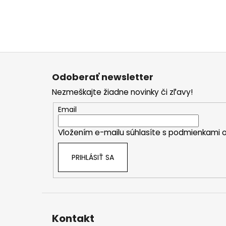
Z
á
Odoberať newsletter
p
Nezmeškajte žiadne novinky či zľavy!
ä
t
Email
i
Vložením e-mailu súhlasíte s
podmienkami o
e
PRIHLÁSIŤ SA
Kontakt