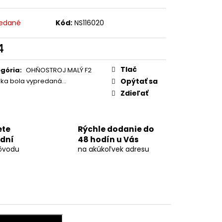
OVÁ DÚHA 40MM
edané
Kód:
NS116020
4
otková
:
Tlač
gória
:
OHŇOSTROJ MALÝ F2
žka bola vypredaná…
Opýtať sa
Zdieľať
ete
Rýchle dodanie do
 dní
48 hodín u Vás
ôvodu
na akúkoľvek adresu