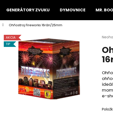
GENERÁTORY ZVUKU
DYMOVNICE
MR. BO
Ohňostroj Fireworks 16rán/25mm
Čo potrebujete nájsť?
Priem
Neoho
AKCIA
hodno
TIP
Oh
produ
HĽADAŤ
je
1
0,0
z
5
Odporúčame
hviezd
Ohňos
ohňos
ideál
mome
e-sh
Polož