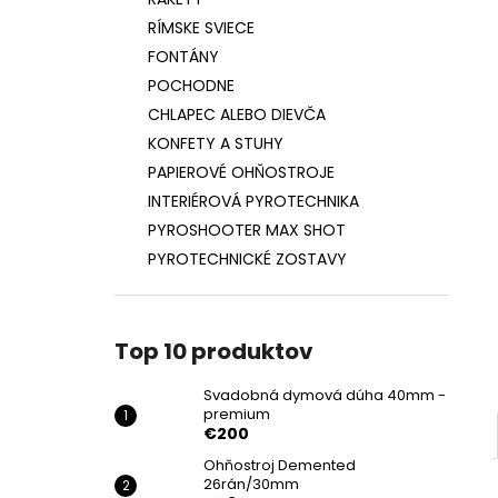
SVADOBNÁ DYMOVÁ DÚHA 40MM -
PREMIUM
RÍMSKE SVIECE
€200
FONTÁNY
POCHODNE
CHLAPEC ALEBO DIEVČA
KONFETY A STUHY
PAPIEROVÉ OHŇOSTROJE
INTERIÉROVÁ PYROTECHNIKA
PYROSHOOTER MAX SHOT
PYROTECHNICKÉ ZOSTAVY
Top 10 produktov
Svadobná dymová dúha 40mm -
premium
€200
Ohňostroj Demented
26rán/30mm