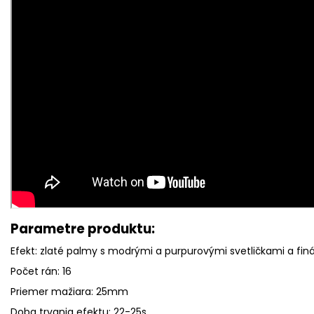
Parametre produktu:
Efekt:
zlaté palmy s modrými a purpurovými svetličkami a finá
Počet rán: 16
Priemer mažiara: 25mm
Doba trvania efektu: 22-25s