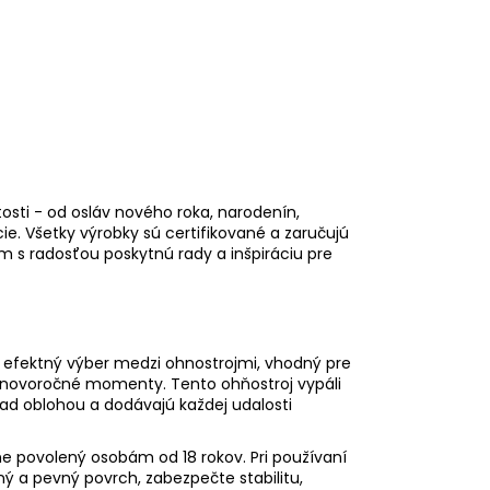
osti - od osláv nového roka, narodenín,
e. Všetky výrobky sú certifikované a zaručujú
ám s radosťou poskytnú rady a inšpiráciu pre
a efektný výber medzi ohnostrojmi, vhodný pre
či novoročné momenty. Tento ohňostroj vypáli
nad oblohou a dodávajú každej udalosti
álne povolený osobám od 18 rokov. Pri používaní
ý a pevný povrch, zabezpečte stabilitu,