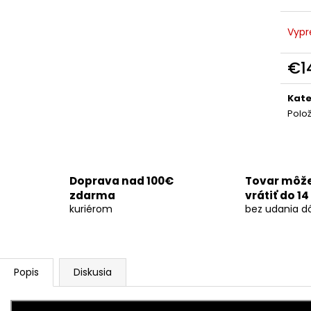
OHŇOSTROJ DEMENTED 26RÁN/30MM
SVADOBNÁ DYM
€29
€170
Vypr
€1
Jedn
cena
Kate
Polo
Doprava nad 100€
Tovar môž
zdarma
vrátiť do 14
kuriérom
bez udania d
Popis
Diskusia