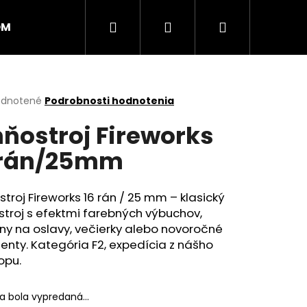
Hľadať
Prihlásenie
Nákupný
OM
PRSKAVKY
RAKETY
RÍMSKE SVIECE
košík
erné
dnotené
Podrobnosti hodnotenia
tenie
ňostroj Fireworks
ktu
6rán/25mm
ičiek.
troj Fireworks 16 rán / 25 mm – klasický
troj s efektmi farebných výbuchov,
ny na oslavy, večierky alebo novoročné
nty. Kategória F2, expedícia z nášho
opu.
Nasledujúce
ka bola vypredaná…