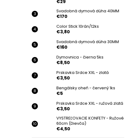
€29
Svadobná dymová dúha 40MM
€170
Color Stick 10rán/12ks
€3,80
Svadobná dymová dúha 30MM
€160
Dymovnica - čierna 5ks
€8,50
Prskavka Srdce XXL - zlatá
€3,50
Bengálsky oheň - červený 1ks
€5
Prskavka Srdce XXL - ružová zlatá
€3,50
VYSTREĽOVACIE KONFETY - Ružové
60cm (Dievča)
€4,50