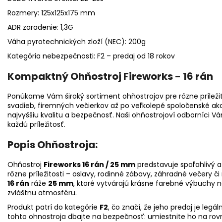
Rozmery: 125x125x175 mm
ADR zaradenie: 1,3G
Váha pyrotechnických zloží (NEC): 200g
Kategória nebezpečnosti: F2 – predaj od 18 rokov
Kompaktný Ohňostroj Fireworks - 16 rán
Ponúkame Vám široký sortiment ohňostrojov pre rôzne príležit
svadieb, firemných večierkov až po veľkolepé spoločenské akci
najvyššiu kvalitu a bezpečnosť. Naši ohňostrojoví odborníci V
každú príležitosť.
Popis Ohňostroja:
Ohňostroj
Fireworks 16 rán / 25 mm
predstavuje spoľahlivý 
rôzne príležitosti – oslavy, rodinné zábavy, záhradné večery 
16 rán
ráže
25 mm
, ktoré vytvárajú krásne farebné výbuchy 
zvláštnu atmosféru.
Produkt patrí do kategórie
F2
, čo značí, že jeho predaj je leg
tohto ohnostroja dbajte na bezpečnosť: umiestnite ho na rovn