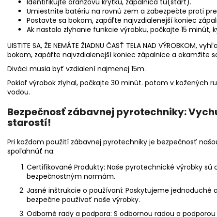
Identifikujte oranžovú krytku, zápalnica tu(štart).
Umiestnite batériu na rovnú zem a zabezpečte proti pre
Postavte sa bokom, zapáľte najvzdialenejší koniec zápa
Ak nastalo zlyhanie funkcie výrobku, počkajte 15 minút, k
UISTITE SA, ŽE NEMÁTE ŽIADNU ČASŤ TELA NAD VÝROBKOM, vyhľa
bokom, zapáľte najvzdialenejší koniec zápalnice a okamžite 
Diváci musia byť vzdialení najmenej 15m.
Pokiaľ výrobok zlyhal, počkajte 30 minút. potom v kožených 
vodou.
Bezpečnosť zábavnej pyrotechniky: Vychu
starostí!
Pri každom použití zábavnej pyrotechniky je bezpečnosť našou
spoľahnúť na:
Certifikované Produkty:
Naše pyrotechnické výrobky sú c
bezpečnostným normám.
Jasné inštrukcie o používaní:
Poskytujeme jednoduché a 
bezpečne používať naše výrobky.
Odborné rady a podpora:
S odbornou radou a podporou 