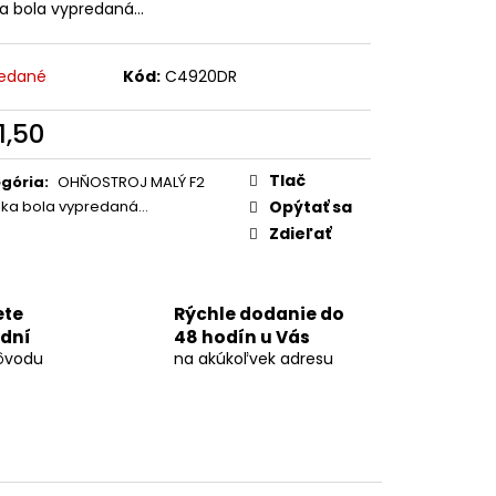
ELA 5KS
ka bola vypredaná…
edané
Kód:
C4920DR
1,50
otková
:
Tlač
gória
:
OHŇOSTROJ MALÝ F2
žka bola vypredaná…
Opýtať sa
Zdieľať
ete
Rýchle dodanie do
 dní
48 hodín u Vás
ôvodu
na akúkoľvek adresu