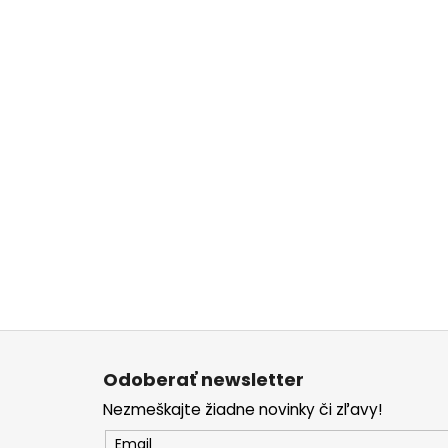
Z
á
Odoberať newsletter
p
Nezmeškajte žiadne novinky či zľavy!
ä
t
Email