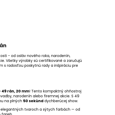
rán
osti - od osláv nového roka, narodenín,
e. Všetky výrobky sú certifikované a zaručujú
ám s radosťou poskytnú rady a inšpiráciu pre
 49 rán, 20 mm
! Tento kompaktný ohňostroj
svadby, narodenín alebo firemnej akcie. S 49
ohu na plných
50 sekúnd
dychberúcej show.
 elegantných tvaroch a sýtych farbách — od
 farieb.