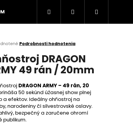
Hľadať
Prihlásenie
Nákupný
OM
PRSKAVKY
RAKETY
RÍMSKE SVIECE
košík
erné
dnotené
Podrobnosti hodnotenia
tenie
ňostroj DRAGON
ktu
MY 49 rán / 20mm
ičiek.
hňostroj
DRAGON ARMY – 49 rán, 20
rináša 50 sekúnd úžasnej show plnej
b a efektov. Ideálny ohňostroj na
y, narodeniny či silvestrovské oslavy.
ahlivý, bezpečný a zaručene ohromí
Nasledujúce
é publikum.