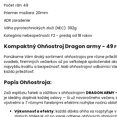
Počet rán: 49
Priemer mažiara: 20mm
ADR zaradenie:
Váha pyrotechnických zloží (NEC): 392g
Kategória nebezpečnosti: F2 – predaj od 18 rokov
Kompaktný Ohňostroj Dragon army - 49 
Ponúkame Vám široký sortiment ohňostrojov pre rôzne príležit
svadieb, firemných večierkov až po veľkolepé spoločenské akci
najvyššiu kvalitu a bezpečnosť. Naši ohňostrojoví odborníci V
každú príležitosť.
Popis Ohňostroja:
Zaži explóziu farieb a zážitkov s ohňostrojom
DRAGON ARMY –
je ideálny doplnok každej oslavy — či už novoročneho večera, 
výstrelmi a 7 rôznymi farebnými efektmi rozhýbe nočnú obl
Výkonnosť a efekty:
každá dávka ohňa sa rozptyľuje v
zlatých trblietok až po jasné odtiene ohňových ohnivých