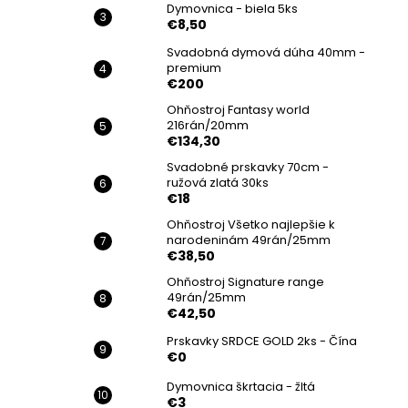
Dymovnica - biela 5ks
€8,50
Svadobná dymová dúha 40mm -
premium
€200
Ohňostroj Fantasy world
216rán/20mm
€134,30
Svadobné prskavky 70cm -
ružová zlatá 30ks
€18
Ohňostroj Všetko najlepšie k
narodeninám 49rán/25mm
€38,50
Ohňostroj Signature range
49rán/25mm
€42,50
Prskavky SRDCE GOLD 2ks - Čína
€0
Dymovnica škrtacia - žltá
€3