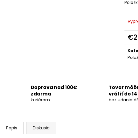
DYMOVNICA - ČIERNA 5KS
DYMOVNICA - BI
Polož
€8,50
€8,50
Vypr
€2
Jedn
cena
Kate
Polo
Doprava nad 100€
Tovar môž
zdarma
vrátiť do 14
kuriérom
bez udania d
Popis
Diskusia