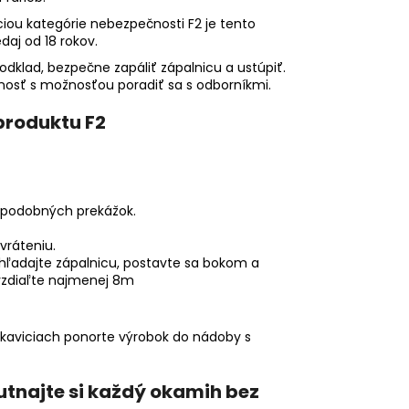
iou kategórie nebezpečnosti F2 je tento
daj od 18 rokov.
odklad, bezpečne zapáliť zápalnicu a ustúpiť.
osť s možnosťou poradiť sa s odborníkmi.
produktu F2
o podobných prekážok.
vráteniu.
yhľadajte zápalnicu, postavte sa bokom a
 vzdiaľte najmenej 8m
rukaviciach ponorte výrobok do nádoby s
tnajte si každý okamih bez