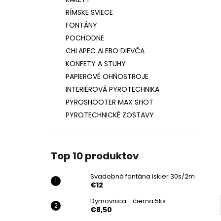
SVADOBNÁ FONTÁNA ISKIER 30S/2M
RÍMSKE SVIECE
€12
FONTÁNY
POCHODNE
CHLAPEC ALEBO DIEVČA
KONFETY A STUHY
PAPIEROVÉ OHŇOSTROJE
INTERIÉROVÁ PYROTECHNIKA
PYROSHOOTER MAX SHOT
PYROTECHNICKÉ ZOSTAVY
Top 10 produktov
Svadobná fontána iskier 30s/2m
€12
Dymovnica - čierna 5ks
€8,50