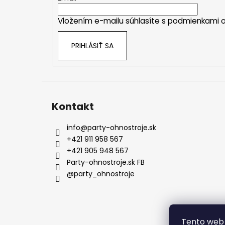
i
Vložením e-mailu súhlasíte s
podmienkami o
e
PRIHLÁSIŤ SA
Kontakt
info
@
party-ohnostroje.sk
+421 911 958 567
+421 905 948 567
Party-ohnostroje.sk FB
@party_ohnostroje
Tento web 