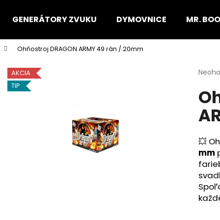
GENERÁTORY ZVUKU
DYMOVNICE
MR. BO
Ohňostroj DRAGON ARMY 49 rán / 20mm
Čo potrebujete nájsť?
Priem
Neoho
AKCIA
hodno
TIP
Oh
produ
HĽADAŤ
je
AR
0,0
z
5
Odporúčame
hviezd
💥 O
mm
p
farie
svadb
Spoľ
každ