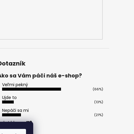
Dotazník
Ako sa Vám páči náš e-shop?
Veľmi pekný
(66%)
Ujde to
(13%)
Nepáči sa mi
(21%)
očet hlasov:
113