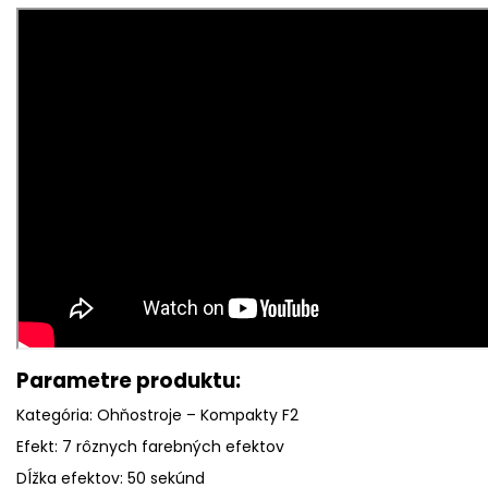
Parametre produktu:
Kategória: Ohňostroje – Kompakty F2
Efekt: 7 rôznych farebných efektov
Dĺžka efektov: 50 sekúnd