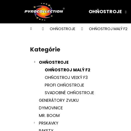
K
Prejsť
na
o
OHŇOSTROJE
obsah
Späť
Späť
š
do
do
í
Domov
OHŇOSTROJE
OHŇOSTROJ MALÝ F2
k
obchodu
obchodu
B
o
Kategórie
Preskočiť
č
kategórie
n
OHŇOSTROJE
ý
OHŇOSTROJ MALÝ F2
p
OHŇOSTROJ VEĽKÝ F3
a
PROFI OHŇOSTROJE
n
SVADOBNÉ OHŇOSTROJE
e
GENERÁTORY ZVUKU
l
DYMOVNICE
MR. BOOM
PRSKAVKY
RAKETY