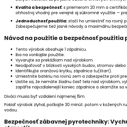
Kvalita a bezpečnosť:
s priemerom 20 mm a certifikác
ohňostroj vhodný pre verejné aj súkromné využitie — pre
Jednoduchosť použitia:
stačí ho umiestniť na rovný p
Zabezpečujeme tiež jasné návody a maximálnu bezpečn
Návod na použitie a bezpečnosť použitia 
Tento výrobok obsahuje 1 zápalnicu.
Iba na vonkajšie použitie.
Vyvarujte sa prekážkam nad výrobkom.
Neodpaľovať v blízkosti vysokých budov, stromov aleb
Identifikujte oranžovú krytku, zápalnica tu(štart).
Umiestnite batériu na rovnú zem a zabezpečte proti pre
Uistite sa, že nemáte žiadnu časť tela nad výrobkom, v
zapáľte najvzdialenejší koniec zápalnice a okamžite sa
Diváci musia byť vzdialení najmenej 15m.
Pokiaľ výrobok zlyhal, počkajte 30 minút. potom v kožených 
vodou.
Bezpečnosť zábavnej pyrotechniky: Vychu