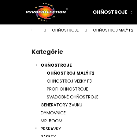
K
Prejsť
na
o
OHŇOSTROJE
obsah
Späť
Späť
š
do
do
í
Domov
OHŇOSTROJE
OHŇOSTROJ MALÝ F2
k
obchodu
obchodu
B
o
Kategórie
Preskočiť
č
kategórie
n
OHŇOSTROJE
ý
OHŇOSTROJ MALÝ F2
p
OHŇOSTROJ VEĽKÝ F3
a
PROFI OHŇOSTROJE
n
SVADOBNÉ OHŇOSTROJE
e
GENERÁTORY ZVUKU
l
DYMOVNICE
MR. BOOM
PRSKAVKY
RAKETY