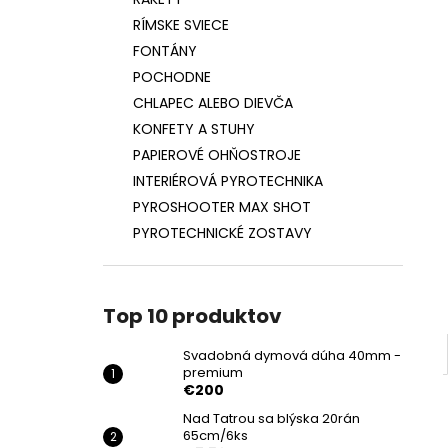
SVADOBNÁ DYMOVÁ DÚHA 40MM -
PREMIUM
RÍMSKE SVIECE
€200
FONTÁNY
POCHODNE
CHLAPEC ALEBO DIEVČA
KONFETY A STUHY
PAPIEROVÉ OHŇOSTROJE
INTERIÉROVÁ PYROTECHNIKA
PYROSHOOTER MAX SHOT
PYROTECHNICKÉ ZOSTAVY
Top 10 produktov
Svadobná dymová dúha 40mm -
premium
€200
Nad Tatrou sa blýska 20rán
65cm/6ks