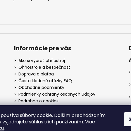
Informácie pre vás
Ako si vybrať ohňostroj
Ohňostroje a bezpečnosť
Doprava a platba
Často kladené otázky FAQ
Obchodné podmienky
Podmienky ochrany osobných údajov
Podrobne o cookies
P
Reklamačný poriadok
Postup pri reklamácií
používa súbory cookie. Ďalším prechádzaním
Kontakty
 vyjadrujete súhlas s ich používaním. Viac
tu
.