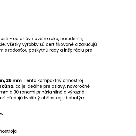
osti - od osláv nového roka, narodenín,
e. Všetky výrobky sú certifikované a zaručujú
ám s radosťou poskytnú rady a inšpiráciu pre
án, 25 mm
. Tento kompaktný ohňostroj
sekúnd
, čo je ideálne pre oslavy, novoročné
5 mm a 30 ranami prináša silné a výrazné
orí hľadajú kvalitný ohňostroj s bohatými
w.
ostroja.