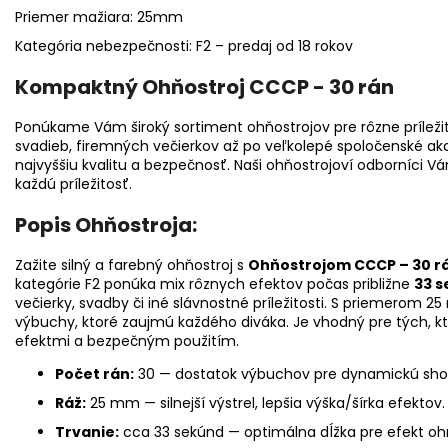
Priemer mažiara: 25mm
Kategória nebezpečnosti: F2 – predaj od 18 rokov
Kompaktný Ohňostroj CCCP - 30 rán
Ponúkame Vám široký sortiment ohňostrojov pre rôzne príležit
svadieb, firemných večierkov až po veľkolepé spoločenské akci
najvyššiu kvalitu a bezpečnosť. Naši ohňostrojoví odborníci V
každú príležitosť.
Popis Ohňostroja:
Zažite silný a farebný ohňostroj s
Ohňostrojom CCCP – 30 r
kategórie F2 ponúka mix rôznych efektov počas približne
33 
večierky, svadby či iné slávnostné príležitosti. S priemerom 2
výbuchy, ktoré zaujmú každého diváka. Je vhodný pre tých, kt
efektmi a bezpečným použitím.
Počet rán:
30 — dostatok výbuchov pre dynamickú sho
Ráž:
25 mm — silnejší výstrel, lepšia výška/šírka efektov.
Trvanie:
cca 33 sekúnd — optimálna dĺžka pre efekt ohň