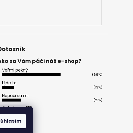
Dotazník
Ako sa Vám páči náš e-shop?
Veľmi pekný
(66%)
Ujde to
(13%)
Nepáči sa mi
(21%)
očet hlasov:
113
Súhlasím