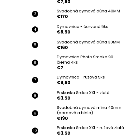
€7,50
Svadobná dymová dúha 40MM
€170
Dymovnica - červená 5ks
€8,50
Svadobná dymová dúha 30MM
€160
Dymovnica Photo Smoke 90 -
čierna 4ks
€7
Dymovnica - ružová 5ks
€8,50
Prskavka Srdce XXL - zlatá
€3,50
Svadobná dymová mína 40mm
(bordová a biela)
€190
Prskavka Srdce XXL - ružová zlatá
€3,50