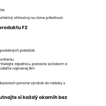
tie.
 efektný ohňostroj na rôzne príležitosti.
produktu F2
o podobných prekážok.
vráteniu.
yhľadajte zápalnicu, postavte sa bokom a
 vzdiaľte najmenej 8m
rukaviciach ponorte výrobok do nádoby s
tnajte si každý okamih bez