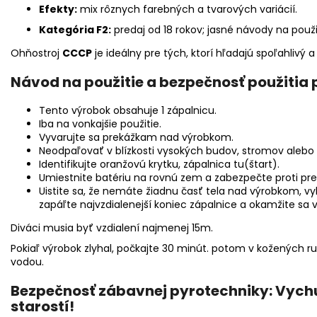
Efekty:
mix rôznych farebných a tvarových variácií.
Kategória F2:
predaj od 18 rokov; jasné návody na použi
Ohňostroj
CCCP
je ideálny pre tých, ktorí hľadajú spoľahlivý a
Návod na použitie a bezpečnosť použitia 
Tento výrobok obsahuje 1 zápalnicu.
Iba na vonkajšie použitie.
Vyvarujte sa prekážkam nad výrobkom.
Neodpaľovať v blízkosti vysokých budov, stromov aleb
Identifikujte oranžovú krytku, zápalnica tu(štart).
Umiestnite batériu na rovnú zem a zabezpečte proti pre
Uistite sa, že nemáte žiadnu časť tela nad výrobkom, v
zapáľte najvzdialenejší koniec zápalnice a okamžite sa
Diváci musia byť vzdialení najmenej 15m.
Pokiaľ výrobok zlyhal, počkajte 30 minút. potom v kožených 
vodou.
Bezpečnosť zábavnej pyrotechniky: Vychu
starostí!