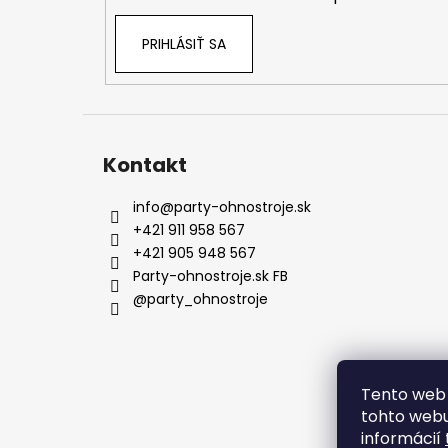
e
PRIHLÁSIŤ SA
Kontakt
info
@
party-ohnostroje.sk
+421 911 958 567
+421 905 948 567
Party-ohnostroje.sk FB
@party_ohnostroje
Tento web 
tohto webu
informácií