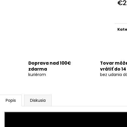
NAD TATROU SA BLÝSKA 20RÁN
SVADOBNÁ DYM
€2
65CM/6KS
Jedn
€170
€7,50
cena
Kate
Doprava nad 100€
Tovar môž
zdarma
vrátiť do 14
kuriérom
bez udania d
Popis
Diskusia