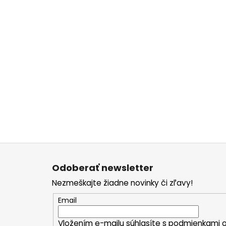
Z
á
Odoberať newsletter
p
Nezmeškajte žiadne novinky či zľavy!
ä
t
Email
i
Vložením e-mailu súhlasíte s
podmienkami o