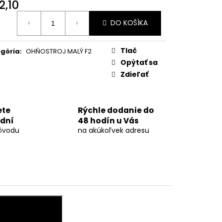
OVÁ DÚHA 40MM
2,10
otková
DO KOŠÍKA
:
Tlač
gória
:
OHŇOSTROJ MALÝ F2
Opýtať sa
Zdieľať
ete
Rýchle dodanie do
 dní
48 hodín u Vás
ôvodu
na akúkoľvek adresu