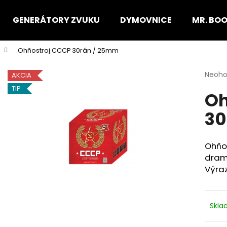
GENERÁTORY ZVUKU
DYMOVNICE
MR. BO
Ohňostroj CCCP 30rán / 25mm
Čo potrebujete nájsť?
Priem
Neoho
AKCIA
hodno
TIP
Oh
produ
HĽADAŤ
je
30
0,0
z
5
Odporúčame
hviezd
Ohňo
drama
Výraz
Skl