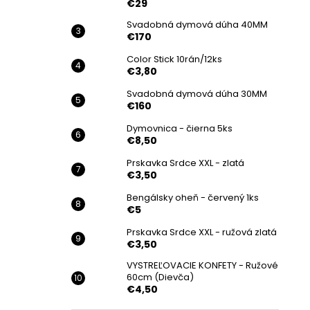
€29
Svadobná dymová dúha 40MM
€170
Color Stick 10rán/12ks
€3,80
Svadobná dymová dúha 30MM
€160
Dymovnica - čierna 5ks
€8,50
Prskavka Srdce XXL - zlatá
€3,50
Bengálsky oheň - červený 1ks
€5
Prskavka Srdce XXL - ružová zlatá
€3,50
VYSTREĽOVACIE KONFETY - Ružové
60cm (Dievča)
€4,50