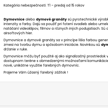
Kategória nebezpečnosti: T1 – predaj od 15 rokov
Dymovnice
alebo
dymové granáty
sú pyrotechnické výrobky
intenzity a farby. Dajú sa použiť pri fotení svadieb alebo umel
natáčaní videoklipov, filmov a rôznych iných podujatiach. S
airsoftových hier.
Dymovnice a dymové granáty sa v princípe líšia farbou ge
zmesi na tvorbu dymu a spôsobom iniciácie. Novinkou sú
dym
držanie v ruke.
Dymovnice môžu byť použité aj ako signalizačný prostriedok 
dostupnom teréne s obmedzenými možnosťami komunikácie. K
nové, unikátne využitie farebných dymovníc.
Prajeme Vám úžasný farebný zážitok !