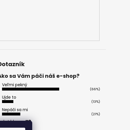
Dotazník
Ako sa Vám páči náš e-shop?
Veľmi pekný
(66%)
Ujde to
(13%)
Nepáči sa mi
(21%)
očet hlasov:
113