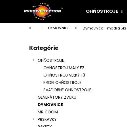
K
Prejsť
na
o
OHŇOSTROJE
obsah
Späť
Späť
š
do
do
í
Domov
DYMOVNICE
Dymovnica - modrá 5ks
k
obchodu
obchodu
B
o
Kategórie
Preskočiť
č
kategórie
n
OHŇOSTROJE
ý
OHŇOSTROJ MALÝ F2
p
OHŇOSTROJ VEĽKÝ F3
a
PROFI OHŇOSTROJE
n
SVADOBNÉ OHŇOSTROJE
e
GENERÁTORY ZVUKU
l
DYMOVNICE
MR. BOOM
PRSKAVKY
RAKETY