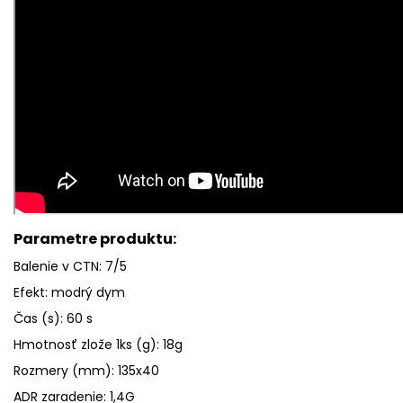
Parametre produktu:
Balenie v CTN: 7/5
Efekt: modrý dym
Čas (s): 6
0 s
Hmotnosť zlože 1ks (g): 18g
Rozmery (mm): 135x40
ADR zaradenie: 1,4G