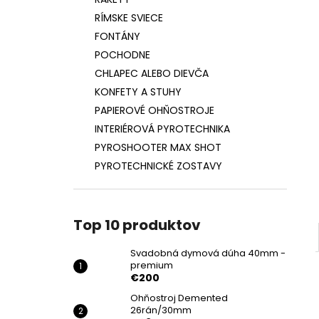
SVADOBNÁ DYMOVÁ DÚHA 40MM -
PREMIUM
RÍMSKE SVIECE
€200
FONTÁNY
POCHODNE
CHLAPEC ALEBO DIEVČA
KONFETY A STUHY
PAPIEROVÉ OHŇOSTROJE
INTERIÉROVÁ PYROTECHNIKA
PYROSHOOTER MAX SHOT
PYROTECHNICKÉ ZOSTAVY
Top 10 produktov
Svadobná dymová dúha 40mm -
premium
€200
Ohňostroj Demented
26rán/30mm