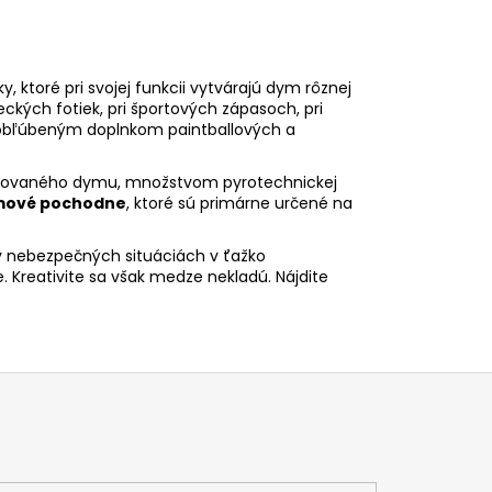
, ktoré pri svojej funkcii vytvárajú dym rôznej
eckých fotiek, pri športových zápasoch, pri
ú obľúbeným doplnkom paintballových a
nerovaného dymu, množstvom pyrotechnickej
ové pochodne
, ktoré sú primárne určené na
v nebezpečných situáciách v ťažko
reativite sa však medze nekladú. Nájdite