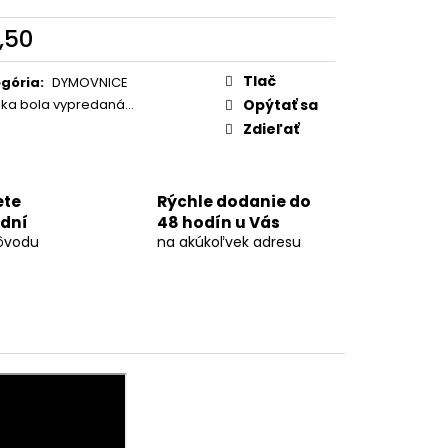
OVÁ DÚHA 40MM
,50
otková
:
Tlač
gória
:
DYMOVNICE
žka bola vypredaná…
Opýtať sa
Zdieľať
ete
Rýchle dodanie do
 dní
48 hodín u Vás
ôvodu
na akúkoľvek adresu