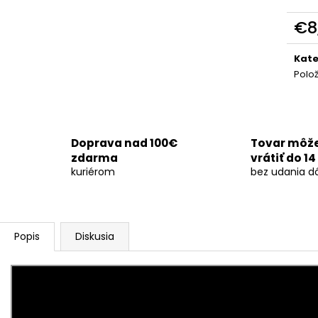
OHŇOSTROJ DEMENTED 26RÁN/30MM
SVADOBNÁ DYM
€29
€170
€8
Jedn
cena
Kate
Polo
Doprava nad 100€
Tovar môž
zdarma
vrátiť do 14
kuriérom
bez udania d
Popis
Diskusia