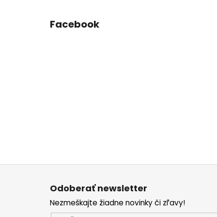
Facebook
Z
á
Odoberať newsletter
p
Nezmeškajte žiadne novinky či zľavy!
ä