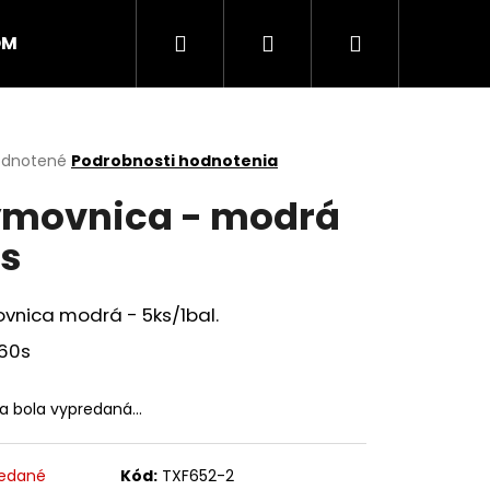
Hľadať
Prihlásenie
Nákupný
OM
PRSKAVKY
RAKETY
RÍMSKE SVIECE
košík
erné
dnotené
Podrobnosti hodnotenia
tenie
movnica - modrá
ktu
s
ičiek.
vnica modrá - 5ks/1bal.
 60s
ka bola vypredaná…
Nasledujúce
edané
Kód:
TXF652-2