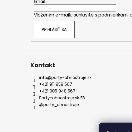
t
Email
i
Vložením e-mailu súhlasíte s
podmienkami o
e
PRIHLÁSIŤ SA
Kontakt
info
@
party-ohnostroje.sk
+421 911 958 567
+421 905 948 567
Party-ohnostroje.sk FB
@party_ohnostroje