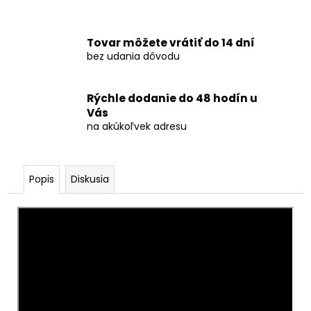
č
a
m
Tovar môžete vrátiť do 14 dní
e
bez udania dôvodu
PRSKAVKY
Rýchle dodanie do 48 hodín u
SRDCE
GOLD
Vás
2KS
na akúkoľvek adresu
-
ČÍNA
€0
Popis
Diskusia