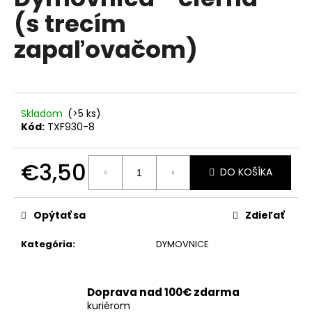
je
á
(s trecím
0,0
z
j
zapaľovačom)
5
s
hviezdičiek.
ť
?
Skladom
(>5 ks)
Kód:
TXF930-8
HĽADAŤ
€3,50
DO KOŠÍKA
Jednotková
cena:
Opýtať sa
Zdieľať
O
d
Kategória
:
DYMOVNICE
p
o
r
Doprava nad 100€ zdarma
ú
kuriérom