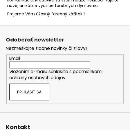
nové, unikátne využitie farebných dymovníc.
Prajeme Vám úžasný farebný zážitok !
Z
á
Odoberať newsletter
p
Nezmeškajte žiadne novinky či zľavy!
ä
t
Email
i
Vložením e-mailu súhlasíte s
podmienkami
e
ochrany osobných údajov
PRIHLÁSIŤ SA
Kontakt