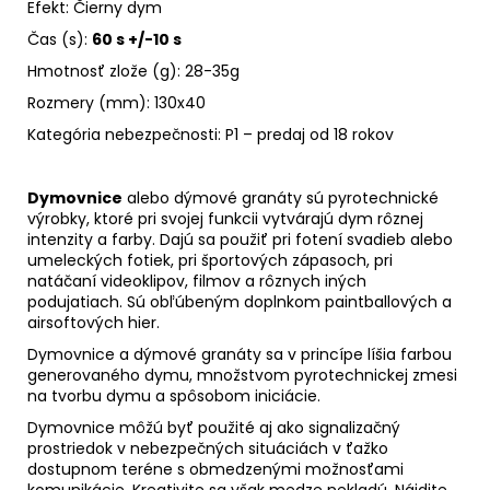
Efekt: Čierny dym
Čas (s):
60 s +/-10 s
Hmotnosť zlože (g): 28-35g
Rozmery (mm): 130x40
Kategória nebezpečnosti: P1 – predaj od 18 rokov
Dymovnice
alebo dýmové granáty sú pyrotechnické
výrobky, ktoré pri svojej funkcii vytvárajú dym rôznej
intenzity a farby. Dajú sa použiť pri fotení svadieb alebo
umeleckých fotiek, pri športových zápasoch, pri
natáčaní videoklipov, filmov a rôznych iných
podujatiach. Sú obľúbeným doplnkom paintballových a
airsoftových hier.
Dymovnice a dýmové granáty sa v princípe líšia farbou
generovaného dymu, množstvom pyrotechnickej zmesi
na tvorbu dymu a spôsobom iniciácie.
Dymovnice môžú byť použité aj ako signalizačný
prostriedok v nebezpečných situáciách v ťažko
dostupnom teréne s obmedzenými možnosťami
komunikácie. Kreativite sa však medze nekladú. Nájdite