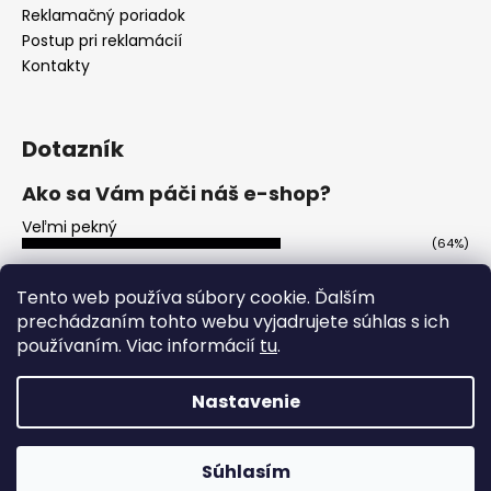
Reklamačný poriadok
Postup pri reklamácií
Kontakty
Dotazník
Ako sa Vám páči náš e-shop?
Veľmi pekný
(64%)
Ujde to
(14%)
Tento web používa súbory cookie. Ďalším
prechádzaním tohto webu vyjadrujete súhlas s ich
Nepáči sa mi
(22%)
používaním. Viac informácií
tu
.
Počet hlasov:
115
Nastavenie
Vytvoril Shoptet
Copyright 2026
Party-ohnostroje.sk
. Všetky práva
Súhlasím
vyhradené.