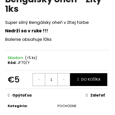
je
á
1ks
0,0
z
j
5
s
hviezdičiek.
Super silný Bengálsky oheň v žltej farbe
ť
Nedrží sa v ruke !!!
?
Balenie obsahuje 10ks
Skladom
(>5 ks)
HĽADAŤ
Kód:
JF70/Y
€5
DO KOŠÍKA
O
Jednotková
d
cena:
p
Opýtať sa
Zdieľať
o
r
Kategória
:
POCHODNE
ú