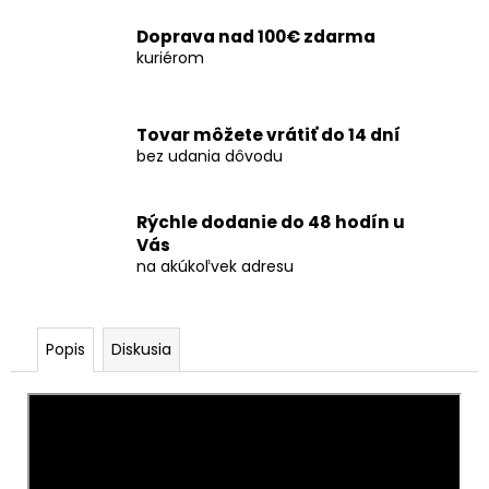
č
a
Doprava nad 100€ zdarma
m
kuriérom
e
Tovar môžete vrátiť do 14 dní
DYMOVNICA
bez udania dôvodu
-
MODRÁ
1KS
(BOY
Rýchle dodanie do 48 hodín u
OR
Vás
GIRL)
na akúkoľvek adresu
€2,50
Popis
Diskusia