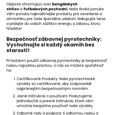
Objavte ohromujúci svet
bengálskych
ohňov
a
futbalových pochodní
. Naša široká ponuka
Vám ponúka najkvalitnejšie produkty pre osvetlenie a
atmosféru pre Vaše špeciálne udalosti. Nakupujte teraz
a pridajte do vašich zážitkov energiu a zábavu, ktorú
hľadáte!
Bezpečnosť zábavnej pyrotechniky:
Vychutnajte si každý okamih bez
starostí!
Pri každom použití zábavnej pyrotechniky je bezpečnosť
našou najvyššou prioritou. U nás sa môžete spoľahnúť
na:
Certifikované Produkty:
Naše pyrotechnické
výrobky sú certifikované, aby zodpovedali
najprísnejším bezpečnostným normám.
Jasné inštrukcie o používaní:
Poskytujeme
jednoduché a presné inštrukcie, ktoré vám
umožnia bezpečne používať naše výrobky.
Odborné rady a podpora:
S odbornou radou a