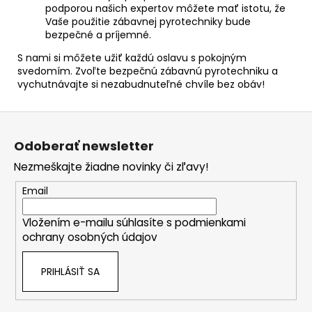
podporou našich expertov môžete mať istotu, že
Vaše použitie zábavnej pyrotechniky bude
bezpečné a príjemné.
S nami si môžete užiť každú oslavu s pokojným
svedomím. Zvoľte bezpečnú zábavnú pyrotechniku a
vychutnávajte si nezabudnuteľné chvíle bez obáv!
Z
á
Odoberať newsletter
p
Nezmeškajte žiadne novinky či zľavy!
ä
t
Email
i
Vložením e-mailu súhlasíte s
podmienkami
e
ochrany osobných údajov
PRIHLÁSIŤ SA